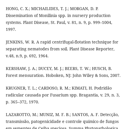
HONG, C. X.; MICHAILIDES, T. J.; MORGAN, D. P.
Dissemination of Monilinia spp. in nursery production
systems. Plant Disease, St. Paul, v. 81, n. 9, p. 999–1004,
1997.
JENKINS, W. R. A rapid centrifugal-flotation technique for
separating nematodes from soil. Plant Disease Reporter,
v.48, n.9, p. 692, 1964.
KERSHAW, J. A.; DUCEY, M. J.; BEERS, T. W.; HUSCH, B.
Forest mensuration. Hoboken, NJ: John Wiley & Sons, 2007.
KRUGNER, T. L.; CARDOSO, R. M.; KIMATI, H. Podridão
radicular causada por Fusarium spp. Bragantia, v. 29, n. 3,
p. 365–372, 1970.
LAZAROTTO, M.; MUNIZ, M. F. B.; SANTOS, A. F. Detecção,
transmissão, patogenicidade e controle químico de fungos
em sementes de Ceiba speciosa. Summa Phytopathologica,