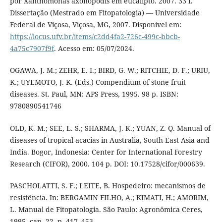
por Xanthomonas axonopodis em eucalipto. 2007. 33 f.
Dissertação (Mestrado em Fitopatologia) — Universidade
Federal de Viçosa, Viçosa, MG, 2007. Disponível em:
https://locus.ufv.br/items/c2dd4fa2-726c-499c-bbcb-
4a75c7907f9f
. Acesso em: 05/07/2024.
OGAWA, J. M.; ZEHR, E. I.; BIRD, G. W.; RITCHIE, D. F.; URIU,
K.; UYEMOTO, J. K. (Eds.) Compendium of stone fruit
diseases. St. Paul, MN: APS Press, 1995. 98 p. ISBN:
9780890541746
OLD, K. M.; SEE, L. S.; SHARMA, J. K.; YUAN, Z. Q. Manual of
diseases of tropical acacias in Australia, South-East Asia and
India. Bogor, Indonesia: Center for International Forestry
Research (CIFOR), 2000. 104 p. DOI: 10.17528/cifor/000639.
PASCHOLATTI, S. F.; LEITE, B. Hospedeiro: mecanismos de
resistência. In: BERGAMIN FILHO, A.; KIMATI, H.; AMORIM,
L. Manual de Fitopatologia. São Paulo: Agronômica Ceres,
1995. cap. 22, p. 417–453.