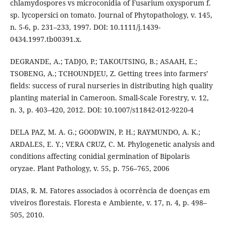
chlamydospores vs microconidia of Fusarium oxysporum f.
sp. lycopersici on tomato. Journal of Phytopathology, v. 145,
n. 5-6, p. 231–233, 1997. DOI: 10.1111/j.1439-
0434.1997.tb00391.x.
DEGRANDE, A.; TADJO, P.; TAKOUTSING, B.; ASAAH, E.;
TSOBENG, A.; TCHOUNDJEU, Z. Getting trees into farmers’
fields: success of rural nurseries in distributing high quality
planting material in Cameroon. Small-Scale Forestry, v. 12,
n. 3, p. 403–420, 2012. DOI: 10.1007/s11842-012-9220-4
DELA PAZ, M. A. G.; GOODWIN, P. H.; RAYMUNDO, A. K.;
ARDALES, E. Y.; VERA CRUZ, C. M. Phylogenetic analysis and
conditions affecting conidial germination of Bipolaris
oryzae. Plant Pathology, v. 55, p. 756–765, 2006
DIAS, R. M. Fatores associados à ocorrência de doenças em
viveiros florestais. Floresta e Ambiente, v. 17, n. 4, p. 498–
505, 2010.