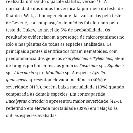
realizada utilizando o pacote statistic, versão 10. A
normalidade dos dados foi verificada por meio do teste de
Shapiro–Wilk, a homogeneidade das variâncias pelo teste
de Levene, e a comparação de médias foi efetuada pelo
teste de Tukey, ao nível de 5% de probabilidade. Os
resultados evidenciaram a presença de microrganismos no
solo e nas plantas de todas as espécies analisadas. Os
principais agentes identificados foram nematoides, com
predominância dos gêneros
Pratylenchus
e
Tylenchus
, além
de fungos pertencentes aos gêneros
Fusarium
sp.,
Bipolaris
sp.,
Alternaria
sp. e
Monilinia
sp. A espécie
Afzelia
quanzensis
apresentou elevada incidência (40%) e
severidade (41%), porém baixa mortalidade (13%) quando
comparada às demais espécies. Em contrapartida,
Eucalyptus citriodora
apresentou maior severidade (42%),
refletindo em elevada mortalidade (32%) em relação às
outras espécies avaliadas.