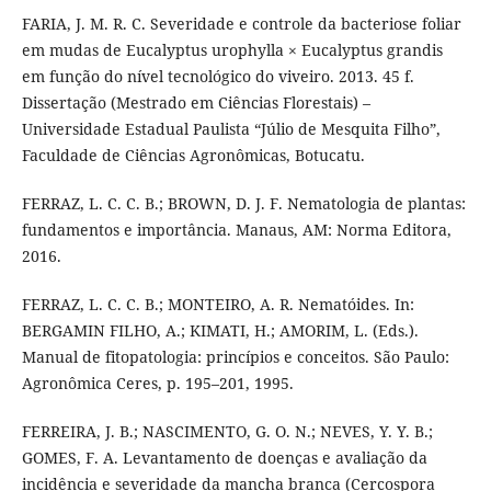
FARIA, J. M. R. C. Severidade e controle da bacteriose foliar
em mudas de Eucalyptus urophylla × Eucalyptus grandis
em função do nível tecnológico do viveiro. 2013. 45 f.
Dissertação (Mestrado em Ciências Florestais) –
Universidade Estadual Paulista “Júlio de Mesquita Filho”,
Faculdade de Ciências Agronômicas, Botucatu.
FERRAZ, L. C. C. B.; BROWN, D. J. F. Nematologia de plantas:
fundamentos e importância. Manaus, AM: Norma Editora,
2016.
FERRAZ, L. C. C. B.; MONTEIRO, A. R. Nematóides. In:
BERGAMIN FILHO, A.; KIMATI, H.; AMORIM, L. (Eds.).
Manual de fitopatologia: princípios e conceitos. São Paulo:
Agronômica Ceres, p. 195–201, 1995.
FERREIRA, J. B.; NASCIMENTO, G. O. N.; NEVES, Y. Y. B.;
GOMES, F. A. Levantamento de doenças e avaliação da
incidência e severidade da mancha branca (Cercospora