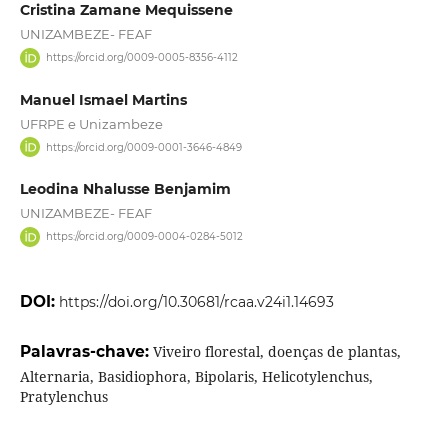
Cristina Zamane Mequissene
UNIZAMBEZE- FEAF
https://orcid.org/0009-0005-8356-4112
Manuel Ismael Martins
UFRPE e Unizambeze
https://orcid.org/0009-0001-3646-4849
Leodina Nhalusse Benjamim
UNIZAMBEZE- FEAF
https://orcid.org/0009-0004-0284-5012
DOI:
https://doi.org/10.30681/rcaa.v24i1.14693
Palavras-chave:
Viveiro florestal, doenças de plantas,
Alternaria, Basidiophora, Bipolaris, Helicotylenchus,
Pratylenchus