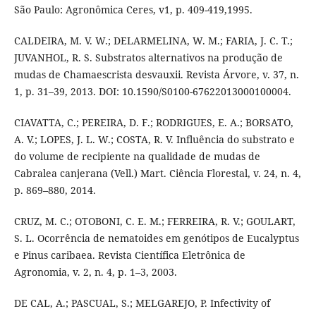
São Paulo: Agronômica Ceres, v1, p. 409-419,1995.
CALDEIRA, M. V. W.; DELARMELINA, W. M.; FARIA, J. C. T.;
JUVANHOL, R. S. Substratos alternativos na produção de
mudas de Chamaescrista desvauxii. Revista Árvore, v. 37, n.
1, p. 31–39, 2013. DOI: 10.1590/S0100-67622013000100004.
CIAVATTA, C.; PEREIRA, D. F.; RODRIGUES, E. A.; BORSATO,
A. V.; LOPES, J. L. W.; COSTA, R. V. Influência do substrato e
do volume de recipiente na qualidade de mudas de
Cabralea canjerana (Vell.) Mart. Ciência Florestal, v. 24, n. 4,
p. 869–880, 2014.
CRUZ, M. C.; OTOBONI, C. E. M.; FERREIRA, R. V.; GOULART,
S. L. Ocorrência de nematoides em genótipos de Eucalyptus
e Pinus caribaea. Revista Científica Eletrônica de
Agronomia, v. 2, n. 4, p. 1–3, 2003.
DE CAL, A.; PASCUAL, S.; MELGAREJO, P. Infectivity of