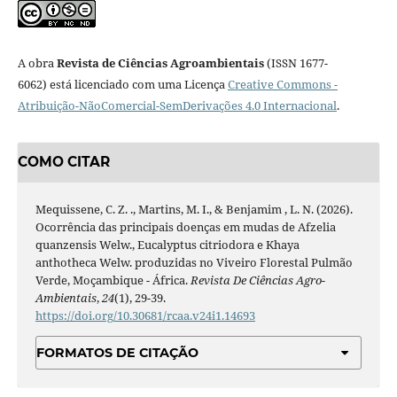
A obra
Revista de Ciências Agroambientais
(ISSN 1677-
6062) está licenciado com uma Licença
Creative Commons -
Atribuição-NãoComercial-SemDerivações 4.0 Internacional
.
COMO CITAR
Mequissene, C. Z. ., Martins, M. I., & Benjamim , L. N. (2026).
Ocorrência das principais doenças em mudas de Afzelia
quanzensis Welw., Eucalyptus citriodora e Khaya
anthotheca Welw. produzidas no Viveiro Florestal Pulmão
Verde, Moçambique - África.
Revista De Ciências Agro-
Ambientais
,
24
(1), 29-39.
https://doi.org/10.30681/rcaa.v24i1.14693
FORMATOS DE CITAÇÃO