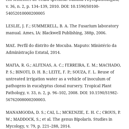
v. 36, n. 2, p. 134–139, 2010. DOI: 10.1590/S0100-
54052010000200005
LESLIE, J. F.; SUMMERELL, B. A. The Fusarium laboratory
manual. Ames, IA: Blackwell Publishing, 388p, 2006.
MAE. Perfil do distrito de Mocuba. Maputo: Ministério da
Administração Estatal, 2014.
MAFIA, R. G.; ALFENAS, A. C.; FERREIRA, E. M.; MACHADO,
P. S.; BINOTI, D. H. B.; LEITE, F. P.; SOUZA, F. L. Reuse of
untreated irrigation water as a vehicle of inoculum of
pathogens in eucalyptus clonal nursery. Tropical Plant
Pathology, v. 33, n. 2, p. 96–102, 2008. DOI: 10.1590/S1982-
56762008000200003.
MANAMGODA, D. S.; CAI, L.; MCKENZIE, E. H. C.; CROUS, P.
W.; MADDOCK, S.; et al. The genus Bipolaris. Studies in
Mycology, v. 79, p. 221–288, 2014.