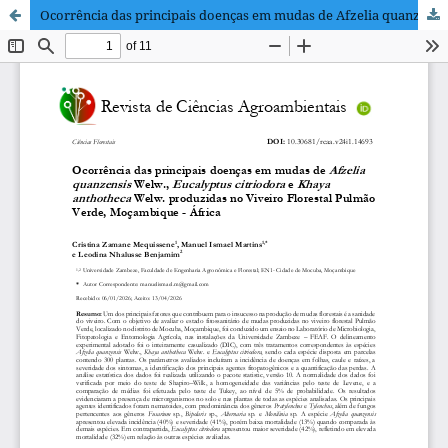
Ocorrência das principais doenças em mudas de Afzelia quanzensis Welw., Eucalyptus citriodora e Khaya anthotheca Welw. produzidas no Viveiro Florestal Pulmão Verde, Moçambique - África