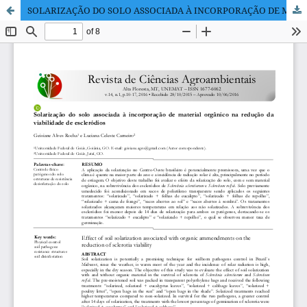
SOLARIZAÇÃO DO SOLO ASSOCIADA À INCORPORAÇÃO DE MATERIAL ORGÂNICO NA REDUÇÃO DA VIABILIDADE DE ESCLERÓDIOS