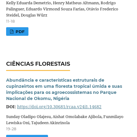
Kelly Eduarda Demetrio, Henry Matheus Altmann, Rodrigo
Palinguer, Eduardo Virmond Souza Farias, Otávio Frederico
Steidel, Douglas Würz
11-18
PDF
CIÊNCIAS FLORESTAIS
Abundância e características estruturais de
cupinzeirtos em uma floresta tropical úmida e suas
impl
icações para os agroecossistemas no Parque
Nacional de Okomu, Nigéria
DOI:
https://doi.org/10.30681/rcaa.v24i1.14682
Sunday Oladipo Olajesu, Aishat Omolabake Ajibola, Funmilayo
Lewiska Oni, Tajudeen Akinrinola
19-28