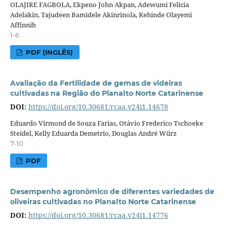
OLAJIRE FAGBOLA, Ekpeno John Akpan, Adewumi Felicia
Adelakin, Tajudeen Bamidele Akinrinola, Kehinde Olayemi
Affinnih
1-6
PDF (INGLÊS)
Avaliação da Fertilidade de gemas de videiras
cultivadas na Região do Planalto Norte Catarinense
DOI:
https://doi.org/10.30681/rcaa.v24i1.14678
Eduardo Virmond de Souza Farias, Otávio Frederico Tschoeke
Steidel, Kelly Eduarda Demetrio, Douglas André Würz
7-10
PDF
Desempenho agronômico de diferentes variedades de
oliveiras cultivadas no Planalto Norte Catarinense
DOI:
https://doi.org/10.30681/rcaa.v24i1.14776