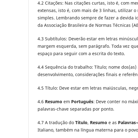
4.2 Citações: Nas citações curtas, isto é, com me
extensas, isto é, com mais de 3 linhas, utilizar
simples. Lembrando sempre de fazer a devida id
da Associação Brasileira de Normas Técnicas (A
4.3 Subtítulos: Deverão estar em letras minúscul
margem esquerda, sem parágrafo. Toda vez que f
espaço para seguir com a escrita do texto.
4.4 Sequência do trabalho: Título; nome dos(as)
desenvolvimento, considerações finais e referên
4.5 Título: Deve estar em letras maiúsculas, negr
4.6
Resumo
em
Português
: Deve conter no má
palavras-chave separadas por ponto.
4.7 A tradução do
Título
,
Resumo
e as
Palavras
Italiano, também na língua materna para o povo