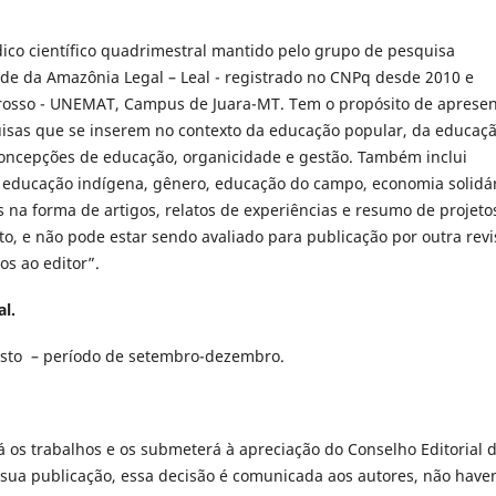
dico científico quadrimestral mantido pelo grupo de pesquisa
ade da Amazônia Legal – Leal - registrado no CNPq desde 2010 e
rosso - UNEMAT, Campus de Juara-MT. Tem o propósito de apresen
uisas que se inserem no contexto da educação popular, da educaç
concepções de educação, organicidade e gestão. Também inclui
, educação indígena, gênero, educação do campo, economia solidá
s na forma de artigos, relatos de experiências e resumo de projeto
to, e não pode estar sendo avaliado para publicação por outra revi
os ao editor”.
al.
gosto – período de setembro-dezembro.
á os trabalhos e os submeterá à apreciação do Conselho Editorial 
e sua publicação, essa decisão é comunicada aos autores, não hav