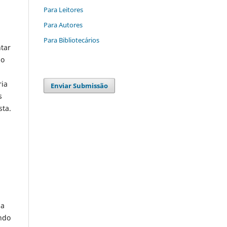
Para Leitores
Para Autores
Para Bibliotecários
tar
ão
ria
Enviar Submissão
s
sta.
da
endo