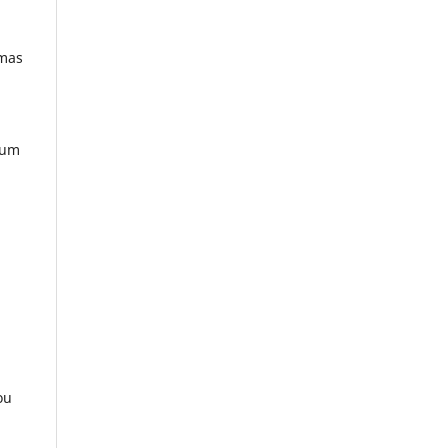
rmas
 um
ou