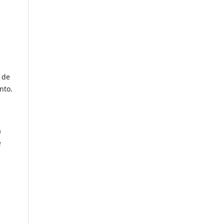
 de
nto.
a
e