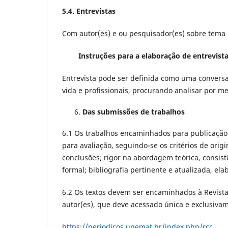
5.4. Entrevistas
Com autor(es) e ou pesquisador(es) sobre tema r
Instruções para a elaboração de entrevist
Entrevista pode ser definida como uma conversa
vida e profissionais, procurando analisar por m
Das submissões de trabalhos
6.1 Os trabalhos encaminhados para publicação
para avaliação, seguindo-se os critérios de orig
conclusões; rigor na abordagem teórica, consist
formal; bibliografia pertinente e atualizada, 
6.2 Os textos devem ser encaminhados à Revista
autor(es), que deve acessado única e exclusiva
https://periodicos.unemat.br/index.php/rcc