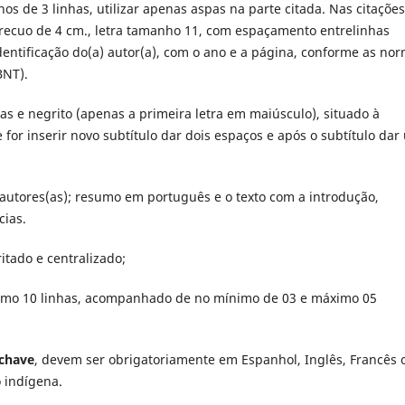
nos de 3 linhas, utilizar apenas aspas na parte citada. Nas citações
 o recuo de 4 cm., letra tamanho 11, com espaçamento entrelinhas
entificação do(a) autor(a), com o ano e a página, conforme as no
BNT).
as e negrito (apenas a primeira letra em maiúsculo), situado à
or inserir novo subtítulo dar dois espaços e após o subtítulo dar
 autores(as); resumo em português e o texto com a introdução,
cias.
itado e centralizado;
ximo 10 linhas, acompanhado de no mínimo de 03 e máximo 05
-chave
, devem ser obrigatoriamente em Espanhol, Inglês, Francês 
 indígena.