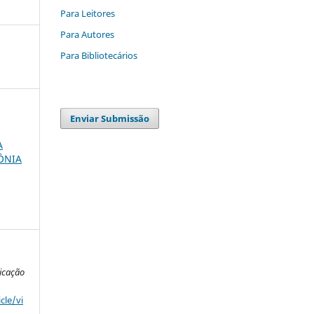
Para Leitores
Para Autores
Para Bibliotecários
Enviar Submissão
A
ÔNIA
icação
cle/vi