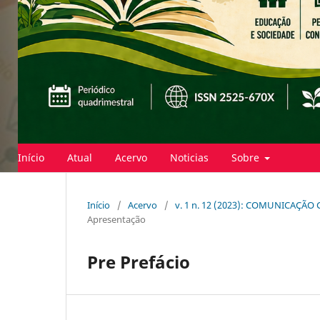
Início
Atual
Acervo
Noticias
Sobre
Início
/
Acervo
/
v. 1 n. 12 (2023): COMUNICAÇÃ
Apresentação
Pre Prefácio