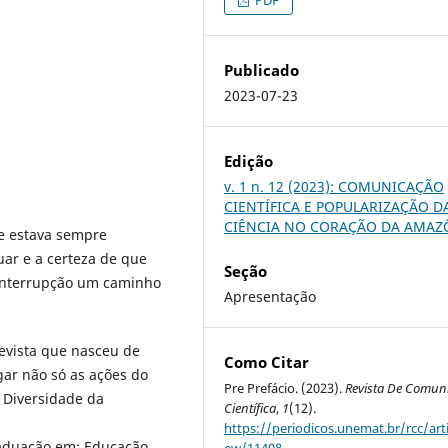
Publicado
2023-07-23
Edição
v. 1 n. 12 (2023): COMUNICAÇÃO
CIENTÍFICA E POPULARIZAÇÃO D
CIÊNCIA NO CORAÇÃO DA AMAZ
le estava sempre
uar e a certeza de que
Seção
 interrupção um caminho
Apresentação
evista que nasceu de
Como Citar
gar não só as ações do
Pre Prefácio. (2023).
Revista De Comun
 Diversidade da
Científica
,
1
(12).
https://periodicos.unemat.br/rcc/arti
aduação em: Educação,
ew/11408