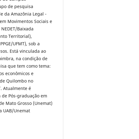
rupo de pesquisa
de da Amazônia Legal -
 em Movimentos Sociais e
o NEDET/Baixada
o Territorial),
(PPGE/UFMT), sob a
sos. Está vinculada ao
oimbra, na condição de
uisa que tem como tema:
os econômicos e
s de Quilombo no
T. Atualmente é
a de Pós-graduação em
 de Mato Grosso (Unemat)
cia UAB/Unemat