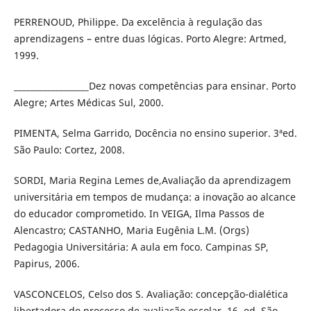
PERRENOUD, Philippe. Da excelência à regulação das
aprendizagens – entre duas lógicas. Porto Alegre: Artmed,
1999.
__________________Dez novas competências para ensinar. Porto
Alegre; Artes Médicas Sul, 2000.
PIMENTA, Selma Garrido, Docência no ensino superior. 3ªed.
São Paulo: Cortez, 2008.
SORDI, Maria Regina Lemes de,Avaliação da aprendizagem
universitária em tempos de mudança: a inovação ao alcance
do educador comprometido. In VEIGA, Ilma Passos de
Alencastro; CASTANHO, Maria Eugênia L.M. (Orgs)
Pedagogia Universitária: A aula em foco. Campinas SP,
Papirus, 2006.
VASCONCELOS, Celso dos S. Avaliação: concepção-dialética
libertadora do processo de avaliação escolar. 16. ed. São