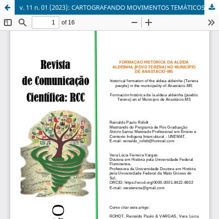
v. 11 n. 01 (2023): CARTOGRAFANDO MOVIMENTOS TEMÁTICOS POR UMA EDUCAÇÃO DECOLONIAL