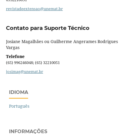
revistadeextensao@unemat.br
Contato para Suporte Técnico
Josiane Magalhães ou Guilherme Angerames Rodrigues
Vargas
Telefone
(65) 996246048; (65) 32210051
josimag@unemat.br
IDIOMA
Português
INFORMAÇÕES