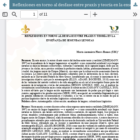
Reflexiones en torno al desfase entre praxis y teoría en la enseñanza de segundas lenguas