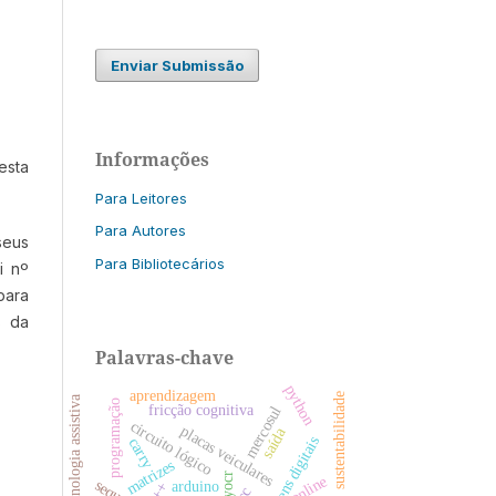
Enviar Submissão
Informações
esta
Para Leitores
Para Autores
seus
Para Bibliotecários
i nº
para
s da
Palavras-chave
python
aprendizagem
sustentabilidade
tecnologia assistiva
programação
fricção cognitiva
mercosul
circuito lógico
placas veiculares
saída
imagens digitais
carry
matrizes
easyocr
online
arduino
c++