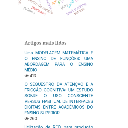
sequestro da atenção
rcc
ppc
octave
hand tracking
phev
pandemia
palestra
vetores
Artigos mais lidos
Uma MODELAGEM MATEMÁTICA E
O ENSINO DE FUNÇÕES: UMA
ABORDAGEM PARA O ENSINO
MÉDIO
413
O SEQUESTRO DA ATENÇÃO E A
FRICÇÃO COGNITIVA: UM ESTUDO
SOBRE O USO CONSCIENTE
VERSUS HABITUAL DE INTERFACES
DIGITAIS ENTRE ACADÊMICOS DO
ENSINO SUPERIOR
260
Utilização de RCD para produção