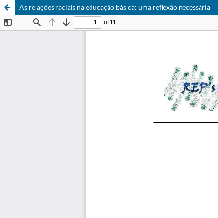
As relações raciais na educação básica: uma reflexão necessária