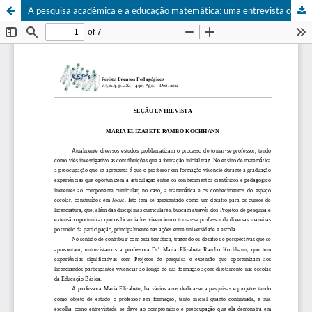
A pesquisa acadêmica e a educação matemática: uma entrevista com Maria Elizabete Rambo Kochhann