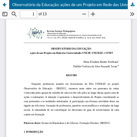
Observatório da Educação: ações de um Projeto em Rede das Universidades UNESP, UNEMAT e UFMT