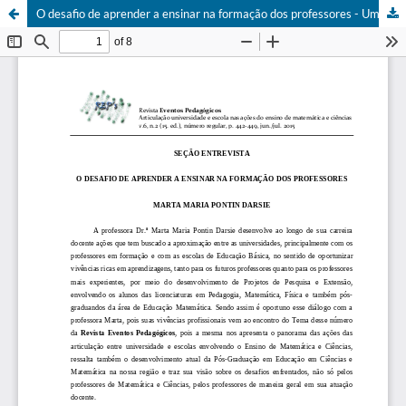
O desafio de aprender a ensinar na formação dos professores - Uma entrevista com Marta Maria Pontin Darsie