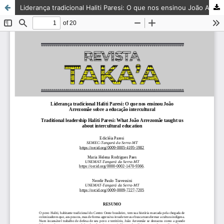
Liderança tradicional Haliti Paresi: O que nos ensinou João Arrezomãe sobre a educação intercultural