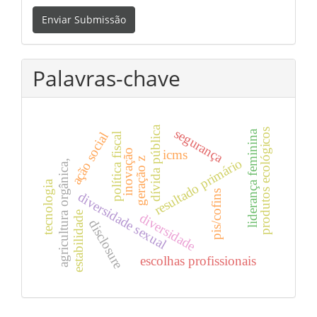
Enviar
Enviar Submissão
Submissão
Palavras-chave
dívida pública
segurança
produtos ecológicos
liderança feminina
ação social
política fiscal
icms
inovação
geração z
resultado primário
agricultura orgânica,
tecnologia
pis/cofins
diversidade sexual
estabilidade
diversidade
disclosure
escolhas profissionais