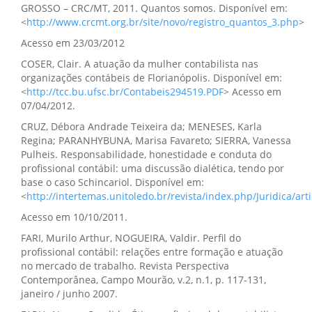
GROSSO – CRC/MT, 2011. Quantos somos. Disponível em:
<
http://www.crcmt.org.br/site/novo/registro_quantos_3.php
>
Acesso em 23/03/2012
COSER, Clair. A atuação da mulher contabilista nas
organizações contábeis de Florianópolis. Disponível em:
<
http://tcc.bu.ufsc.br/Contabeis294519.PDF
> Acesso em
07/04/2012.
CRUZ, Débora Andrade Teixeira da; MENESES, Karla
Regina; PARANHYBUNA, Marisa Favareto; SIERRA, Vanessa
Pulheis. Responsabilidade, honestidade e conduta do
profissional contábil: uma discussão dialética, tendo por
base o caso Schincariol. Disponível em:
<
http://intertemas.unitoledo.br/revista/index.php/Juridica/art
Acesso em 10/10/2011.
FARI, Murilo Arthur, NOGUEIRA, Valdir. Perfil do
profissional contábil: relações entre formação e atuação
no mercado de trabalho. Revista Perspectiva
Contemporânea, Campo Mourão, v.2, n.1, p. 117-131,
janeiro / junho 2007.