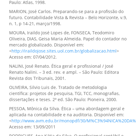
Paulo: Atlas, 1998.
MARION, José Carlos. Preparando-se para a profissão do
futuro. Contabilidade Vista & Revista – Belo Horizonte, v.9,
n. 1, p 14-21, março/1998.
MOURA, Iraildo José Lopes de, FONSECA, Teodomiro
Oliveira, DIAS, Geisa Maria Almeida. Papel do contador no
mercado globalizado. Disponível em:
<
http://iraildojose.sites.uol.com.br/globalizacao.html
>
Acesso em: 07/04/2012.
NALINI, José Renato. Ética geral e profissional / José
Renato Nalini. – 3 ed. rev. e ampl. – São Paulo: Editora
Revista dos Tribunais, 2001.
OLIVEIRA, Silvio Luis de. Tratado de metodologia
científica: projetos de pesquisa, TGI, TCC, monografias,
dissertações e teses. 2ª ed. São Paulo: Pioneira, 2000.
PESSOA, Mônica da Silva. Ética – uma abordagem geral e
aplicada na contabilidade e na auditoria. Disponível em:
<
http://www.avm.edu.br/monopdf/30/M%C3%94NICA%20DA%
Acesso em: 13/09/2011
RODRIGUES, Ana Kátia da Silva. O profissional contábil e