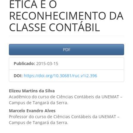
ÉTICA E O
RECONHECIMENTO DA
CLASSE CONTÁBIL
Barra
PDF
lateral
Publicado:
2015-03-15
de
artigos
DOI:
https://doi.org/10.30681/ruc.v1i2.396
Conteúdo
Elizeu Martins da Silva
Acadêmico do curso de Ciências Contábeis da UNEMAT –
do
Campus de Tangará da Serra.
artigo
Marcelo Evandro Alves
Professor do curso de Ciências Contábeis da UNEMAT –
principal
Campus de Tangará da Serra.