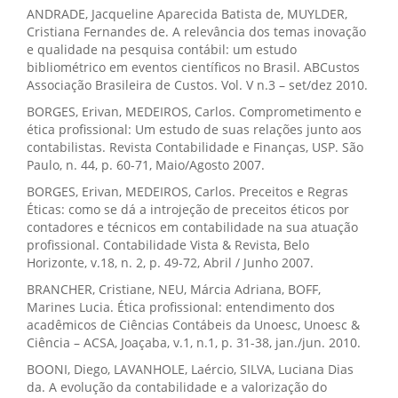
ANDRADE, Jacqueline Aparecida Batista de, MUYLDER,
Cristiana Fernandes de. A relevância dos temas inovação
e qualidade na pesquisa contábil: um estudo
bibliométrico em eventos científicos no Brasil. ABCustos
Associação Brasileira de Custos. Vol. V n.3 – set/dez 2010.
BORGES, Erivan, MEDEIROS, Carlos. Comprometimento e
ética profissional: Um estudo de suas relações junto aos
contabilistas. Revista Contabilidade e Finanças, USP. São
Paulo, n. 44, p. 60-71, Maio/Agosto 2007.
BORGES, Erivan, MEDEIROS, Carlos. Preceitos e Regras
Éticas: como se dá a introjeção de preceitos éticos por
contadores e técnicos em contabilidade na sua atuação
profissional. Contabilidade Vista & Revista, Belo
Horizonte, v.18, n. 2, p. 49-72, Abril / Junho 2007.
BRANCHER, Cristiane, NEU, Márcia Adriana, BOFF,
Marines Lucia. Ética profissional: entendimento dos
acadêmicos de Ciências Contábeis da Unoesc, Unoesc &
Ciência – ACSA, Joaçaba, v.1, n.1, p. 31-38, jan./jun. 2010.
BOONI, Diego, LAVANHOLE, Laércio, SILVA, Luciana Dias
da. A evolução da contabilidade e a valorização do