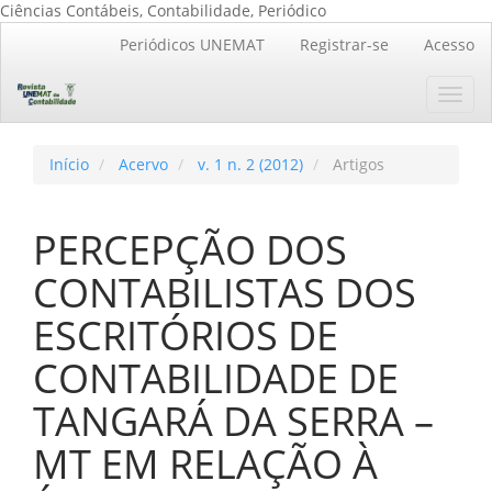
Ciências Contábeis, Contabilidade, Periódico
Navegação
Periódicos UNEMAT
Registrar-se
Acesso
Principal
Conteúdo
Toggl
principal
navig
Barra
Lateral
Início
Acervo
v. 1 n. 2 (2012)
Artigos
PERCEPÇÃO DOS
CONTABILISTAS DOS
ESCRITÓRIOS DE
CONTABILIDADE DE
TANGARÁ DA SERRA –
MT EM RELAÇÃO À