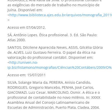
as exigências do mercado de trabalho no município de
Juína. Disponível em:
<
http://www.biblioteca.ajes.edu.br/arquivos/monografia_201
>
Acesso em 07/04/2012.
SÁ, Antônio Lopes. Ética profissional. 3. Ed. São Paulo:
Atlas 2000.
SANTOS, Dilcilene Aparecida Neves, ASSIS, Gilcélia Glória
de, ALVES, Luiz Gustavo Ferreira. O papel da ética na
valorização do profissional contábil. Disponível em:
<
http://univen.no-
ip.biz/listamono/monografias/Ciências%20Contábeis/20
Acesso em: 15/07/2011
SILVA, Solange Maria da, PEREIRA, Anísio Candido,
RODRIGUES, Gregorio Mancebo, PENHA, José Carlos,
GIACOMAZI, Luiz Cesar, MARCOLINO, Osmir. A ética e o
profissional de contabilidade no novo milênio. In: XXXIX
Asamblea Anual del Consejo Latinoamericano de
Escuelas de Administración, Puerto Plata, Cladea, 2004.