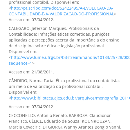
profissional contábil. Disponível em:
<
http://pt.scribd.com/doc/52422495/A-EVOLUCAO-DA-
CONTABILIDADE-E-A-VALORIZACAO-DO-PROFISSIONAL
>
Acesso em: 07/04/2012.
CALEGARO, Jéferson Marques. Profissionais da
Contabilidade: Infrações éticas cometidas, punições
aplicadas e percepções acerca da importância do ensino
de disciplina sobre ética e legislação profissional.
Disponível em:
<
http://www.lume.ufrgs.br/bitstream/handle/10183/25728/00
sequence=1
>
Acesso em: 21/08/2011.
CÂNDIDO, Norma Faria. Ética profissional do contabilista:
um meio de valorização do profissional contábil.
Disponível em:
<
http://www.biblioteca.ajes.edu.br/arquivos/monografia_201
Acesso em: 07/04/2012.
CECCONELLO, Antônio Renato, BARBOSA, Claudionor
Francisco, CÉLICE, Eduardo de Souza; KOUNROUZAN,
Marcia Covaciric, DI GIORGI, Wanny Arantes Bongio Vanni.