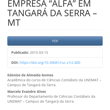
EMPRESA “ALFA” EM
TANGARÁ DA SERRA –
MT
Barra
PDF
lateral
Publicado:
2015-03-15
de
artigos
DOI:
https://doi.org/10.30681/ruc.v1i2.400
Conteúdo
Edenize de Almeida Gomes
Acadêmica do curso de Ciências Contábeis da UNEMAT –
do
Campus de Tangará da Serra.
artigo
Marcelo Evandro Alves
Professor do Departamento de Ciências Contábeis da
principal
UNEMAT – Campus de Tangará da Serra.