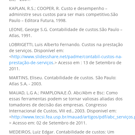
KAPLAN, R.S.; COOPER, R. Custo e desempenho –
administre seus custos para ser mais competitivo.São
Paulo – Editora Futura, 1998.
LEONE, George S.G. Contabilidade de custos.São Paulo –
Atlas, 1991.
LOBRIGETTI, Luis Alberto Fernando. Custos na prestação
de serviços. Disponível em:
<
http://www.slidesshare.net/padme/contabil-custos-na-
prestação-de-serviços
.> Acesso em : 13 de Setembro de
2011.
MARTINS, Eliseu. Contabilidade de custos. São Paulo:
Atlas S.A, - 2003.
MAUAD, L.G A.; PAMPLONA,E.Ó. Abc/Abm e Bsc: Como
essas ferramentas podem se tornar valiosas aliadas dos
tomadores de decisão das empresas. Congresso
Internacional de Custos, VIII ed., 2003. Disponivel em:
<
http://www.tecsi.fea.usp.br/mauad/artigos/pdf/abc_serviços.
> Acesso em: 02 de Setembro de 2011.
MEDEIROS, Luiz Edgar. Contabilidade de custos: Um