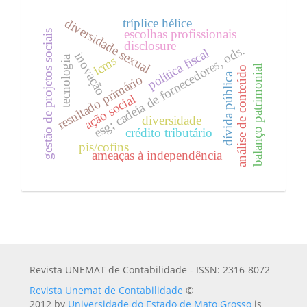
tríplice hélice
diversidade sexual
escolhas profissionais
gestão de projetos sociais
disclosure
esg; cadeia de fornecedores, ods.
política fiscal
inovação
tecnologia
icms
balanço patrimonial
análise de conteúdo
dívida pública
resultado primário
ação social
diversidade
crédito tributário
pis/cofins
ameaças à independência
Revista UNEMAT de Contabilidade - ISSN: 2316-8072
Revista Unemat de Contabilidade
©
2012 by
Universidade do Estado de Mato Grosso
is