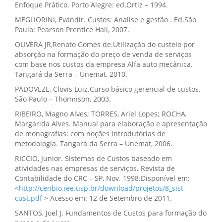
Enfoque Prático. Porto Alegre: ed.Ortiz – 1994.
MEGLIORINI, Evandir. Custos: Analise e gestão . Ed.São
Paulo: Pearson Prentice Hall, 2007.
OLIVERA JR,Renato Gomes de.Utilização do custeio por
absorção na formação do preço de venda de serviços
com base nos custos da empresa Alfa auto mecânica.
Tangará da Serra – Unemat, 2010.
PADOVEZE, Clovis Luiz.Curso básico gerencial de custos.
São Paulo – Thomnson, 2003.
RIBEIRO, Magno Alves; TORRES, Ariel Lopes; ROCHA,
Margarida Alves. Manual para elaboração e apresentação
de monografias: com noções introdutórias de
metodologia. Tangará da Serra – Unemat, 2006.
RICCIO, Junior. Sistemas de Custos baseado em
atividades nas empresas de serviços. Revista de
Contabilidade do CRC – SP, Nov. 1998.Disponível em:
<
http://cenbio.iee.usp.br/download/projetos/8_sist-
cust.pdf
> Acesso em: 12 de Setembro de 2011.
SANTOS, Joel J. Fundamentos de Custos para formação do