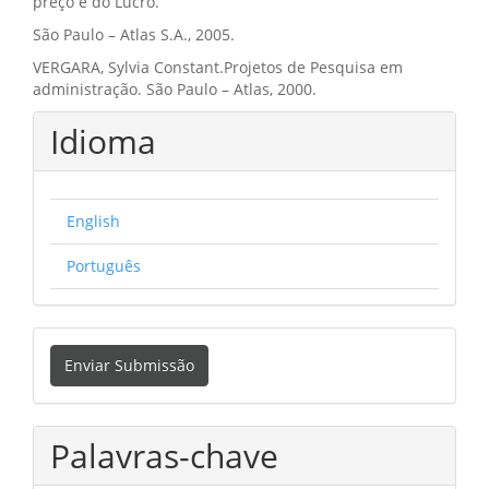
preço e do Lucro.
São Paulo – Atlas S.A., 2005.
VERGARA, Sylvia Constant.Projetos de Pesquisa em
administração. São Paulo – Atlas, 2000.
Idioma
English
Português
Enviar
Enviar Submissão
Submissão
Palavras-chave