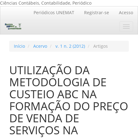
Ciências Contábeis, Contabilidade, Periódico
Navegação
Periódicos UNEMAT
Registrar-se
Acesso
Principal
Conteúdo
Toggl
principal
navig
Barra
Lateral
Início
Acervo
v. 1 n. 2 (2012)
Artigos
UTILIZAÇÃO DA
METODOLOGIA DE
CUSTEIO ABC NA
FORMAÇÃO DO PREÇO
DE VENDA DE
SERVIÇOS NA