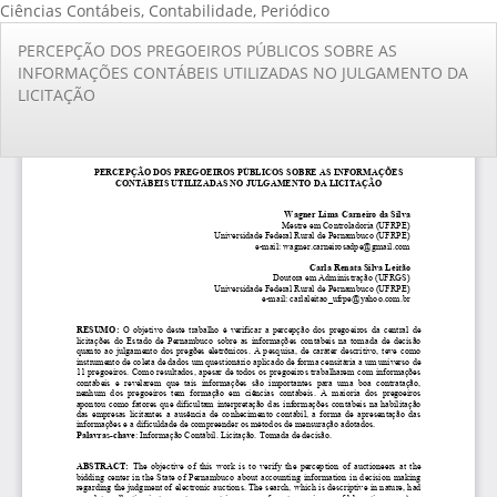
Ciências Contábeis, Contabilidade, Periódico
Voltar
PERCEPÇÃO DOS PREGOEIROS PÚBLICOS SOBRE AS
aos
INFORMAÇÕES CONTÁBEIS UTILIZADAS NO JULGAMENTO DA
Detalhes
LICITAÇÃO
do
Artigo
Ba
Ba
PD