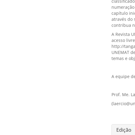
classificad
numeração 
capítulo ini
através do 
contribua n
A Revista 
acesso livre
http://tang
UNEMAT de 
temas e obj
A equipe de
Prof. Me. L
(laercio@u
Detal
Edição