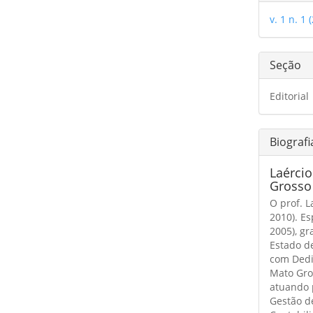
do
v. 1 n. 1 
artig
Seção
Editorial
Biografi
Laércio
Grosso
O prof. 
2010). E
2005), g
Estado d
com Dedi
Mato Gro
atuando 
Gestão d