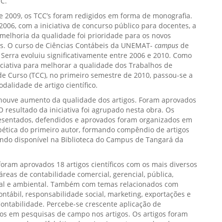
IC.
e 2009, os TCC’s foram redigidos em forma de monografia.
 2006, com a iniciativa de concurso público para docentes, a
melhoria da qualidade foi prioridade para os novos
s. O curso de Ciências Contábeis da UNEMAT-
campus
de
Serra evoluiu significativamente entre 2006 e 2010. Como
iciativa para melhorar a qualidade dos Trabalhos de
e Curso (TCC), no primeiro semestre de 2010, passou-se a
odalidade de artigo científico.
houve aumento da qualidade dos artigos. Foram aprovados
 O resultado da iniciativa foi agrupado nesta obra. Os
resentados, defendidos e aprovados foram organizados em
bética do primeiro autor, formando compêndio de artigos
ando disponível na Biblioteca do Campus de Tangará da
oram aprovados 18 artigos científicos com os mais diversos
áreas de contabilidade comercial, gerencial, pública,
cial e ambiental. Também com temas relacionados com
ontábil, responsabilidade social, marketing, exportações e
ontabilidade. Percebe-se crescente aplicação de
os em pesquisas de campo nos artigos. Os artigos foram