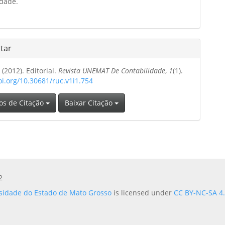
idade.
tar
. (2012). Editorial.
Revista UNEMAT De Contabilidade
,
1
(1).
oi.org/10.30681/ruc.v1i1.754
os de Citação
Baixar Citação
2
sidade do Estado de Mato Grosso
is licensed under
CC BY-NC-SA 4