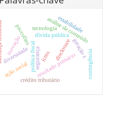
estabilidade
análise de conteúdo
eminina
pis/cofins
tecnologia
dívida pública
inovação
geração z
disclosure
política fiscal
diversidade
segurança
contingência
icms
resultado primário
ação social
crédito tributário