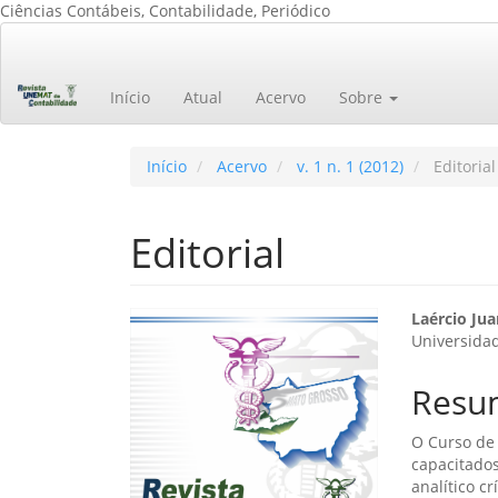
Ciências Contábeis, Contabilidade, Periódico
Navegação
Principal
Conteúdo
Início
Atual
Acervo
Sobre
principal
Barra
Lateral
Início
Acervo
v. 1 n. 1 (2012)
Editorial
Editorial
Barra
Cont
Laércio Jua
Universida
lateral
do
de
artig
Resu
artigos
princ
O Curso de
capacitados
analítico c