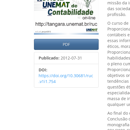
missão da i
das socied
profissão.
O curso de 
Proporcion
contábeis e
essas infor
PDF
éticos, mor
Proporcion
Publicado:
2012-07-31
habilidades
o pleno cu
Proporciona
DOI:
objetivos o
https://doi.org/10.30681/ruc
tendências
.v1i1.754
questões ét
especialida
massa de in
qualquer um
Ao final do
Conclusão d
monografia