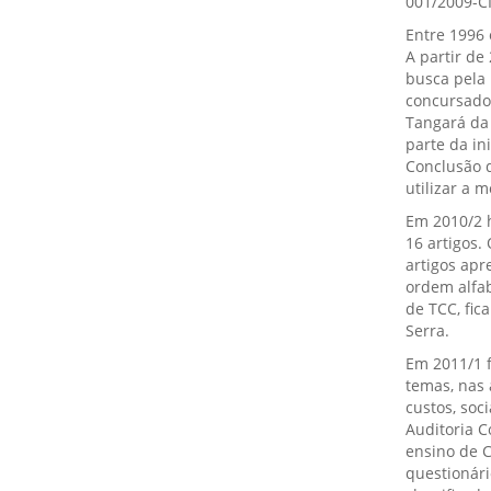
001/2009-C
Entre 1996 
A partir de
busca pela 
concursado
Tangará da 
parte da in
Conclusão d
utilizar a m
Em 2010/2 
16 artigos.
artigos ap
ordem alfa
de TCC, fic
Serra.
Em 2011/1 f
temas, nas 
custos, so
Auditoria C
ensino de C
questionári