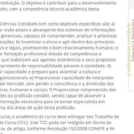
nstituição. O objetivo é contribuir para o desenvolvimento
ades, com a competência técnico-acadêmica desta
liderança f
Ciências Contábeis tem como objetivos específicos são: a)
p`rofissionais contábeis
ar visão ampla e abrangente dos sistemas de informações
 gerenciais, capazes de compreender, analisar e processar
mações; b) Incentivar o aluno a agir dentro dos princípios
ais e legais, promovendo o bom relacionamento humano; c)
ar formação profissional dotada de competências e
 que viabilizem aos agentes econômicos e seus propostos
mprimento de responsabilidade perante a sociedade; d)
r capacidade e preparo para assimilar a cultura e
rganizacionais; e) Proporcionar capacidade de interpretar
 de mercado, sem perder a consciência e a dimensão das
icas, humanas e sociais; f) Proporcionar compreensão das
des da profissão contábil, sendo capaz de absorver a
formação necessária para se tornar especialista em
a das áreas de ação desta profissão.
 curso, o acadêmico do curso deve entregar seu Trabalho de
e Curso (TCC). Este TCC pode ser redigido em forma de
 ou de artigo, conforme Resolução 152/2008-CONEPE e IN