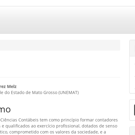
eúdo
rez Melz
de do Estado de Mato Grosso (UNEMAT)
E
o
mo
S
ipal
 Ciências Contábeis tem como princípio formar contadores
 e qualificados ao exercício profissional, dotados de senso
rítico, comprometido com os valores da sociedade, e a