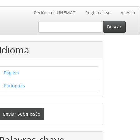
Periódicos UNEMAT
Registrar-se
Acesso
Buscar
Idioma
English
Português
nviar
Enviar Submissão
ubmissão
Palavras-chave