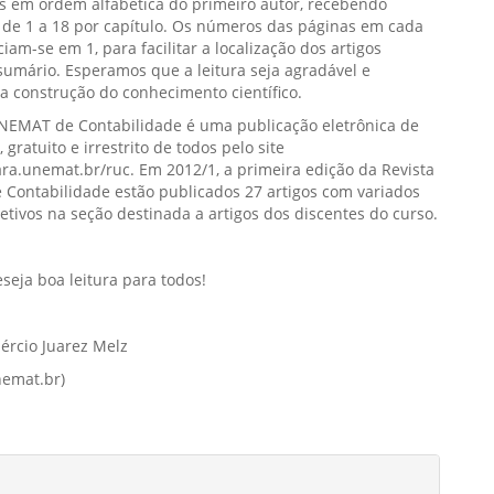
os em ordem alfabética do primeiro autor, recebendo
de 1 a 18 por capítulo. Os números das páginas em cada
ciam-se em 1, para facilitar a localização dos artigos
sumário. Esperamos que a leitura seja agradável e
a construção do conhecimento científico.
UNEMAT de Contabilidade é uma publicação eletrônica de
, gratuito e irrestrito de todos pelo site
ara.unemat.br/ruc. Em 2012/1, a primeira edição da Revista
Contabilidade estão publicados 27 artigos com variados
etivos na seção destinada a artigos dos discentes do curso.
seja boa leitura para todos!
aércio Juarez Melz
nemat.br)
hes