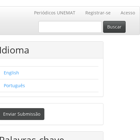
Periódicos UNEMAT
Registrar-se
Acesso
Buscar
Idioma
English
Português
nviar
Enviar Submissão
ubmissão
Palavras-chave