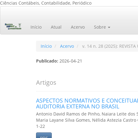
Ciências Contábeis, Contabilidade, Periódico
Navegação
Principal
Conteúdo
Início
Atual
Acervo
Sobre
principal
Barra
Lateral
Início
Acervo
v. 14 n. 28 (2025): REVIS
Publicado:
2026-04-21
Artigos
ASPECTOS NORMATIVOS E CONCEITUA
AUDITORIA EXTERNA NO BRASIL
Antonio David Ramos de Pinho, Naiara Leite dos 
Maria Layane Silva Gomes, Nélida Astezia Castro
1-22