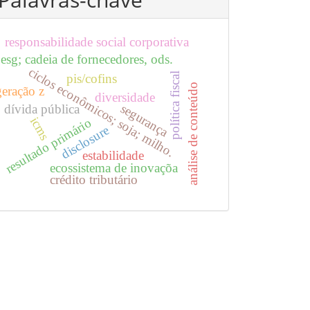
responsabilidade social corporativa
esg; cadeia de fornecedores, ods.
ciclos econômicos; soja; milho.
política fiscal
pis/cofins
análise de conteúdo
geração z
diversidade
segurança
dívida pública
icms
resultado primário
disclosure
estabilidade
ecossistema de inovaçõa
crédito tributário