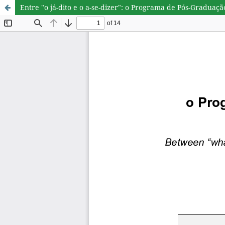
Entre "o já-dito e o a-se-dizer": o Programa de Pós-Gradua