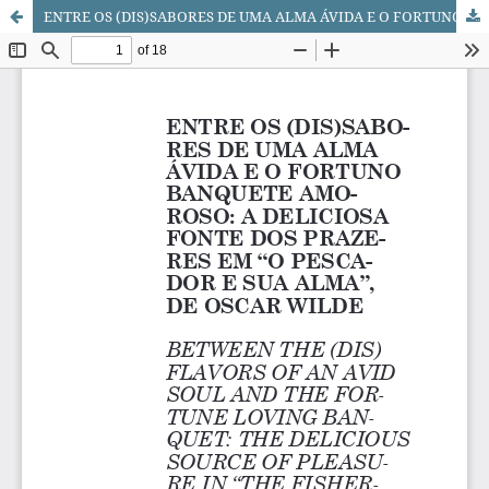
ENTRE OS (DIS)SABORES DE UMA ALMA ÁVIDA E O FORTUNO BANQUETE AMOROSO: A DELICIOSA FONTE DOS PRAZERES EM “O PESCADOR E SUA ALMA”, DE OSCAR WILDE