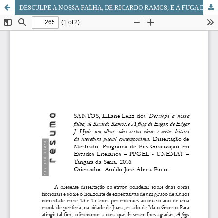
DESCULPE A NOSSA FALHA, DE RICARDO RAMOS, E A FUGA DE EDGAR, DE EDGAR J. HYDE: UM OLHAR SOBRE CERTAS OBRAS E CERTOS LEITORES DA LITERATURA JUVENIL CONTEMPORÂNEA