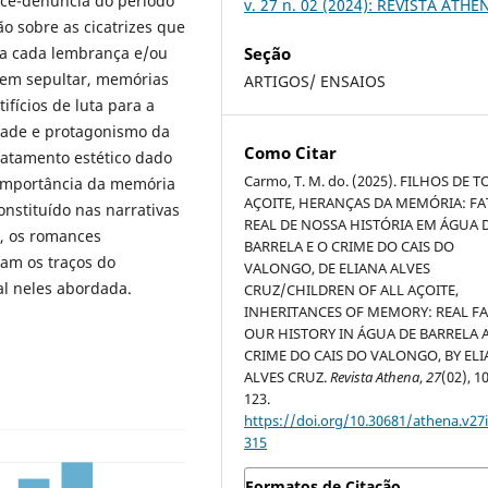
nce-denúncia do período
v. 27 n. 02 (2024): REVISTA ATHE
ão sobre as cicatrizes que
Seção
 a cada lembrança e/ou
uem sepultar, memórias
ARTIGOS/ ENSAIOS
ifícios de luta para a
dade e protagonismo da
Como Citar
tratamento estético dado
Carmo, T. M. do. (2025). FILHOS DE 
a importância da memória
AÇOITE, HERANÇAS DA MEMÓRIA: F
nstituído nas narrativas
REAL DE NOSSA HISTÓRIA EM ÁGUA 
, os romances
BARRELA E O CRIME DO CAIS DO
am os traços do
VALONGO, DE ELIANA ALVES
al neles abordada.
CRUZ/CHILDREN OF ALL AÇOITE,
INHERITANCES OF MEMORY: REAL FA
OUR HISTORY IN ÁGUA DE BARRELA 
CRIME DO CAIS DO VALONGO, BY EL
ALVES CRUZ.
Revista Athena
,
27
(02), 1
123.
https://doi.org/10.30681/athena.v27i
315
Formatos de Citação