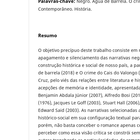
Palavras-chave:
Negro. Água de Barrela. O cri
Contemporâneo. História.
Resumo
O objetivo precípuo deste trabalho consiste em r
apagamento e silenciamento das narrativas ne
construção histórica e social de nosso país, a p
de barrela (2018) e O crime do Cais do Valongo (
Cruz, pelo viés das relações entre literatura e h
acepções de memória e identidade, apresentada
Benjamin Abdala Júnior (2007), Alfredo Bosi (20
(1976), Jacques Le Goff (2003), Stuart Hall (2006)
Edward Said (2003). As narrativas selecionadas
histórico-social em sua configuração textual par
porém, não basta conceber o romance apenas c
perceber como essa visão crítica se constrói sem 