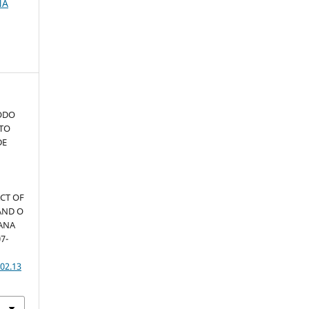
NA
TODO
ATO
DE
CT OF
AND O
IANA
07-
02.13