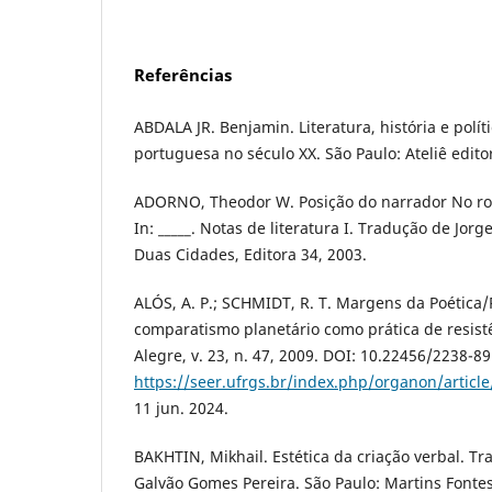
Referências
ABDALA JR. Benjamin. Literatura, história e políti
portuguesa no século XX. São Paulo: Ateliê editor
ADORNO, Theodor W. Posição do narrador No r
In: _____. Notas de literatura I. Tradução de Jor
Duas Cidades, Editora 34, 2003.
ALÓS, A. P.; SCHMIDT, R. T. Margens da Poética
comparatismo planetário como prática de resist
Alegre, v. 23, n. 47, 2009. DOI: 10.22456/2238-8
https://seer.ufrgs.br/index.php/organon/articl
11 jun. 2024.
BAKHTIN, Mikhail. Estética da criação verbal. T
Galvão Gomes Pereira. São Paulo: Martins Fontes