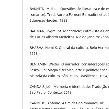
BAKHTIN, Mikhail. Questões de literatura e de es
romance). Trad. Aurora Fornoni Bernadini et al. 
Edunesp/Hucitec, 1993.
BAUMAN, Zygmunt. Identidade: entrevista a Ben
de Carlos Alberto Medeiros. Rio de Janeiro: Zaha
BHABHA, Homi K. O local da cultura. Belo Horizo
1998.
BENJAMIN, Walter. O narrador: considerações so
Leskov. In: Magia e técnica, arte e política: ensai
história da cultura. São Paulo: Brasiliense, 1994,
CANDAU, Joël. Memória e identidade. Tradução de
São Paulo: Contexto, 2019.
CANDIDO, Antonio. A timidez do romance. In: ___
noite e outros ensaios. 2. ed. São Paulo: Ática, 19