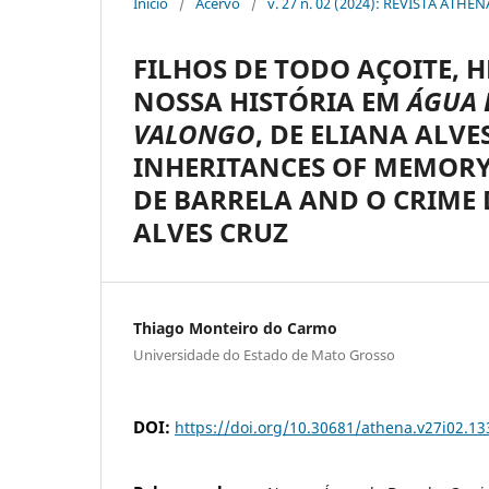
Início
/
Acervo
/
v. 27 n. 02 (2024): REVISTA ATHEN
FILHOS DE TODO AÇOITE, 
NOSSA HISTÓRIA EM
ÁGUA 
VALONGO
, DE ELIANA ALVE
INHERITANCES OF MEMORY:
DE BARRELA AND O CRIME 
ALVES CRUZ
Thiago Monteiro do Carmo
Universidade do Estado de Mato Grosso
DOI:
https://doi.org/10.30681/athena.v27i02.13