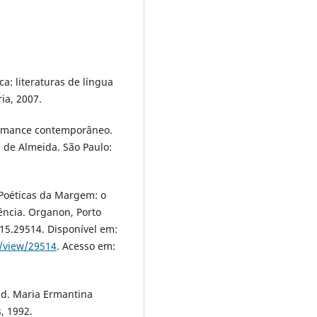
ca: literaturas de língua
ia, 2007.
omance contemporâneo.
ge de Almeida. São Paulo:
/Poéticas da Margem: o
ência. Organon, Porto
915.29514. Disponível em:
e/view/29514
. Acesso em:
rad. Maria Ermantina
, 1992.