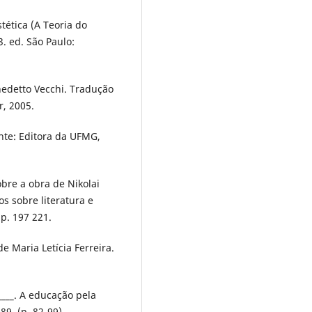
tética (A Teoria do
3. ed. São Paulo:
edetto Vecchi. Tradução
r, 2005.
nte: Editora da UFMG,
bre a obra de Nikolai
os sobre literatura e
 p. 197 221.
 Maria Letícia Ferreira.
___. A educação pela
89. (p. 82-99).