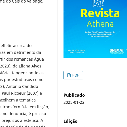
me do Cais do Valongo.
efletir acerca do
gras em detrimento da
artir dos romances Água
2023), de Eliana Alves
istória, tangenciando as
PDF
s por estudiosos como:
13), Antonio Candido
, Paul Ricoeur (2007) e
Publicado
 acolhem a temática
2025-01-22
a transformá-la em ficção,
omo denúncia, é preciso
prejuízos à estética. A
Edição