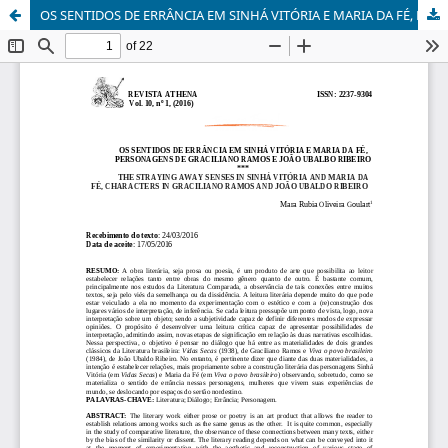
OS SENTIDOS DE ERRÂNCIA EM SINHÁ VITÓRIA E MARIA DA FÉ, PERSONAGENS DE GRACILIANO RAMOS E JOÃO UBALBO RIBEIRO/THE STRAYING AWAY SENSES IN SINHÁ VITÓRIA AND MARIA DA FÉ, CHARACTERS IN GRACILIANO RAMOS AND JOÃO UBALDO RIBEIRO