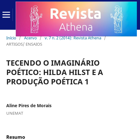
Início
/
Acervo
/
v. 7 n. 2 (2014): Revista Athena
/
ARTIGOS/ ENSAIOS
TECENDO O IMAGINÁRIO
POÉTICO: HILDA HILST E A
PRODUÇÃO POÉTICA 1
Aline Pires de Morais
UNEMAT
Resumo