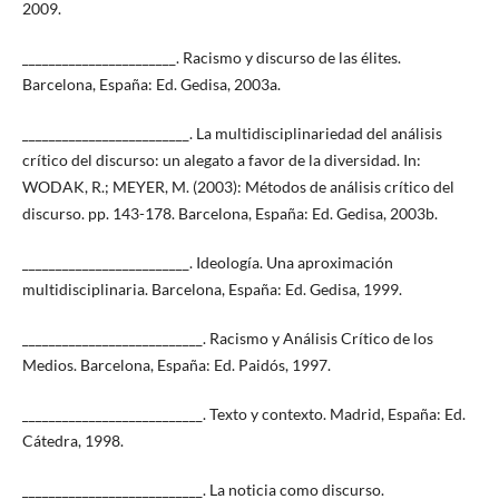
2009.
_______________________. Racismo y discurso de las élites.
Barcelona, España: Ed. Gedisa, 2003a.
_________________________. La multidisciplinariedad del análisis
crítico del discurso: un alegato a favor de la diversidad. In:
WODAK, R.; MEYER, M. (2003): Métodos de análisis crítico del
discurso. pp. 143-178. Barcelona, España: Ed. Gedisa, 2003b.
_________________________. Ideología. Una aproximación
multidisciplinaria. Barcelona, España: Ed. Gedisa, 1999.
___________________________. Racismo y Análisis Crítico de los
Medios. Barcelona, España: Ed. Paidós, 1997.
___________________________. Texto y contexto. Madrid, España: Ed.
Cátedra, 1998.
___________________________. La noticia como discurso.