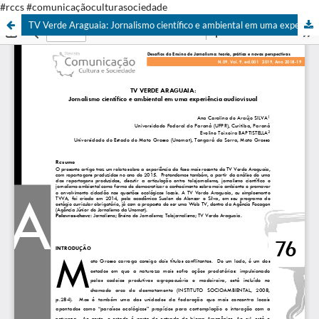
#rccs #comunicaçãoculturasociedade
TV Verde Araguaia: Jornalismo científico e ambiental em uma experiência audiovisual