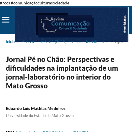
#rccs #comunicaçãoculturasociedade
Início
/
Acervo
/
v. 6 n. 1 (2019): Ensino de Jornalismo
/
Artigos
Jornal Pé no Chão: Perspectivas e
dificuldades na implantação de um
jornal-laboratório no interior do
Mato Grosso
Eduardo Luís Mathias Medeiros
Universidade do Estado de Mato Grosso