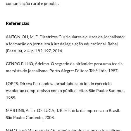
comunicação rural e popular.
Referências
ANTONIOLI, M. E. Diretrizes Curriculares e cursos de Jornalismo:
a formação do jornalista à luz da legislação educacional. Rebej
(Brasília), v. 4, p. 182-197, 2014.
GENRO FILHO, Adelmo. O segredo da pirâmide: para uma teoria
marxista do jornalismo. Porto Alegre: Editora Tchê Ltda, 1987.
LOPES, Dirceu Fernandes. Jornal-laboratório: do exercício
escolar ao compromisso com o público leitor. São Paulo: Summus,
1989.
MARTINS, A. L. e DE LUCA, T. R. História da imprensa no Brasil.
São Paulo: Contexto, 2008.
MELO, José Marques de. Os primórdios do ensino de Jornalismo.