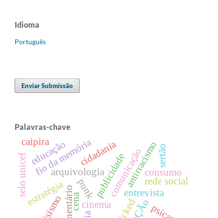
Idioma
Português
Enviar Submissão
Palavras-chave
caipira
fio da memória
educação
cidadania
antirracismo
sertão
comunicação
publicidade
selo unicef
arquivologia
consumo
rede social
punk
estratégia
documentário
entrevista
cena
narcisismo
wicked
cinema