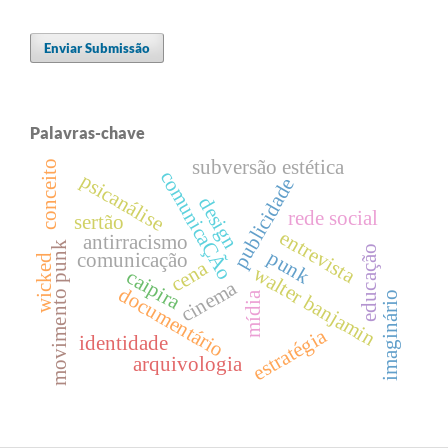
Enviar Submissão
Palavras-chave
subversão estética
conceito
comunicaÇÃo
psicanálise
publicidade
design
rede social
sertão
entrevista
antirracismo
movimento punk
educação
punk
comunicação
wicked
cena
walter banjamin
caipira
cinema
documentário
imaginário
mídia
estratégia
identidade
arquivologia