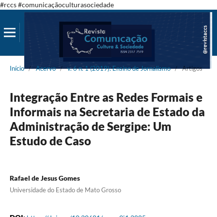
#rccs #comunicaçãoculturasociedade
Início
/
Acervo
/
v. 6 n. 1 (2019): Ensino de Jornalismo
/
Artigos
Integração Entre as Redes Formais e
Informais na Secretaria de Estado da
Administração de Sergipe: Um
Estudo de Caso
Rafael de Jesus Gomes
Universidade do Estado de Mato Grosso