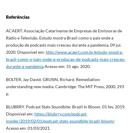
Referências
ACAERT. Associação Catarinense de Empresas de Emissoras de
Rádio e Televisão. Estudo mostra Brasil como o país onde a
produção de podcasts mais cresceu durante a pandemia. 09 jul.
2020. Disponível em:
http://www.acaert.com.br/estudo-mostra-
brasil-como-o-pais-onde-a-producao-de-podcasts-mais-cresceu-
durante-a-pandemia
Acesso em: 31 ago. 2020.
BOLTER, Jay David; GRUSIN, Richard. Remediation:
understanding new media. Cambridge: The MIT Press, 2000, 293
p.
BLUBRRY. Podcast Stats Soundbite: Brazil In Bloom. 01 fev. 2019.
Disponível em:
https://blubrry.com/podcast-
insider/2019/02/01/podcast-stats-soundbite-brazil-bloom/
Acesso em: 01/03/2021.