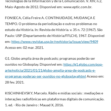
Tecnologias de la Información y de la Comunicación. V. XIV, n.2,
Maio-Agosto de 2012. Disponível em: www.eptic.com.br.
FONSECA, Célia Freire A. CONTINUIDADE, MUDANÇA E
TEMPO. O problema da periodização e outros problemas no
estudo da História. In: Revista de História. v. 35 n. 72 (1967). São
Paulo: USP (Departamento de História/FFLCH), 1967. Disponível
em:
https://www.revistas.usp.br/revhistoria/issue/view/9409
Acesso em: 02 mar. 2021.
G1. Globo amplia área de podcasts; programas poderão ser
ouvidos no Globoplay. Disponível em:
https://g1.globo.com/pop-
arte/noticia/2021/01/21/globo-amplia-area-de-podcasts-e-
programas-poderao-ser-ouvidos-no-globoplay.ghtml
Acesso em:
28 fev. 2021.
KISCHINHEVSKY, Marcelo. Rádio e mídias sociais : mediações e
interações radiofônicas em plataformas digitais de comunicação.
1. ed. - Rio de Janeiro : Mauad X, 2016.