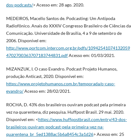
dos-podcasts/
> Acesso em: 28 ago. 2020.
MEDEIROS, Macello Santos de. Podcasting: Um Antípoda
Radiofônico. Anais do XXXIV Congresso Brasileiro de Ciências da
Comunicação. Universidade de Brasília, 4 a 9 de setembro de
2006. Disponível em:
http://www.portcom.intercom.org.br/pdfs/10942541074132059
4702700363707183744831.pdf
Acesso em: 01/03/2021.
MIZANZUK, I. O caso Evandro. Podcast Projeto Humanos,
produção Anticast, 2020. Disponível em:
https://www.projetohumanos.com.br/temporada/o-caso-
evandro/
Acesso em: 28/02/2021.
ROCHA, D. 43% dos brasileiros ouviram podcast pela primeira
vez na quarentena, diz pesquisa. Huffpost Brasil. 29 mai. 2020.
Disponível em: <
https://www.huffpostbrasil.com/entry/43-dos-
brasileiros-ouviram-podcast-pela-primeira-vez-na-
quarentena_br_5ed1388ac5b6a8454c3a1d26
> Acesso em: 25