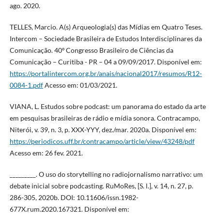
ago. 2020.
TELLES, Marcio. A(s) Arqueologia(s) das Mídias em Quatro Teses.
Intercom – Sociedade Brasileira de Estudos Interdisciplinares da
Comunicação. 40º Congresso Brasileiro de Ciências da
Comunicação – Curitiba - PR – 04 a 09/09/2017. Disponível em:
https://portalintercom.org.br/anais/nacional2017/resumos/R12-
0084-1.pdf
Acesso em: 01/03/2021.
VIANA, L. Estudos sobre podcast: um panorama do estado da arte
em pesquisas brasileiras de rádio e mídia sonora. Contracampo,
Niterói, v. 39, n. 3, p. XXX-YYY, dez./mar. 2020a. Disponível em:
https://periodicos.uff.br/contracampo/article/view/43248/pdf
Acesso em: 26 fev. 2021.
_________. O uso do storytelling no radiojornalismo narrativo: um
debate inicial sobre podcasting. RuMoRes, [S. l.], v. 14, n. 27, p.
286-305, 2020b. DOI: 10.11606/issn.1982-
677X.rum.2020.167321. Disponível em: