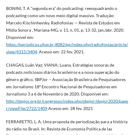
BONINI, T. A “segunda era” do podcasting: reenquadrando o
podcasting como um novo meio digital massivo. Tradução:
Marcelo Kischinhevsky. Radiofonias — Revista de Estudos em
Mídia Sonora , Mariana-MG, v. 11, n. 01, p. 13-32, jan./abr. 2020.
Disponível em:
https://periodicos.ufop.br:8082/pp/index.php/radiofonias/article/
view/4315/3404
. Acesso em: 22 fev. 2021.
CHAGAS, Luãn Vaz; VIANA; Luana. Estratégias sonoras de
podcasts noticiosos diários brasileiros e a nova superação do
gênero gráfico. SBPJor – Associação Brasileira de Pesquisadores
em Jornalismo 18º Encontro Nacional de Pesquisadores em
Jornalismo 3 a 6 de Novembro de 2020. Disponível em:
http://sbpjor.org.br/congresso/index.php/sbpjor/sbpjor2020/pape
r/viewFile/2722/1409
Acesso em: 28 fev. 2021
FERRARETTO, L. A. Uma proposta de periodização para a história
do rádio no Brasil. In: Revista de Economia Política de las