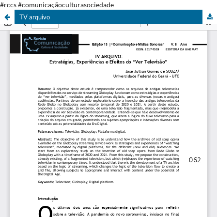
#rccs #comunicaçãoculturasociedade
TV arquivo