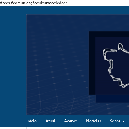
#rccs #comunicaçãoculturasociedade
Início
Atual
Acervo
Notícias
Sobre