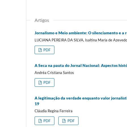
Artigos
Jornalismo e Meio ambiente: O silenciamento e a re
LUCIANA PEREIRA DA SILVA, Isaltina Maria de Azeved
PDF
A Seca na pauta do Jornal Nacional: Aspectos histó
Andréa Cristiana Santos
PDF
A legitimação da verdade enquanto valor jornalís
19
Cláudia Regina Ferreira
PDF
PDF