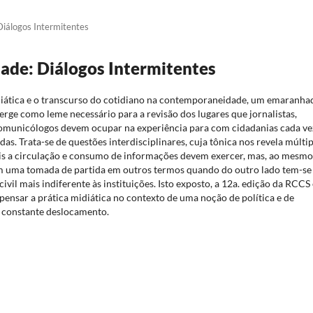
 Diálogos Intermitentes
edade: Diálogos Intermitentes
idiática e o transcurso do cotidiano na contemporaneidade, um emaranha
rge como leme necessário para a revisão dos lugares que jornalistas,
 comunicólogos devem ocupar na experiência para com cidadanias cada ve
as. Trata-se de questões interdisciplinares, cuja tônica nos revela múltip
ais a circulação e consumo de informações devem exercer, mas, ao mesmo
 uma tomada de partida em outros termos quando do outro lado tem-se
ivil mais indiferente às instituições. Isto exposto, a 12a. edição da RCCS 
pensar a prática midiática no contexto de uma noção de política e de
constante deslocamento.