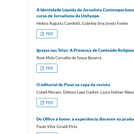
A Identidade Líquida do Jornalista Contemporâneo:
curso de Jornalismo do Unifasipe
Helóra Augusta Camilotti, Gabriela Sroczynski Fontes
PDF
Igrejas nas Telas: A Presença de Conteúdo Religio
Rose Malu Carvalho de Sousa Bezerra
PDF
O editorial de Piauí na capa da revista
Cybeli Moraes, Débora Lapa Gadret, Laura Hahner Nie
PDF
Do Office à home: a experiência discente na prod
Paulo Vitor Giraldi Pires