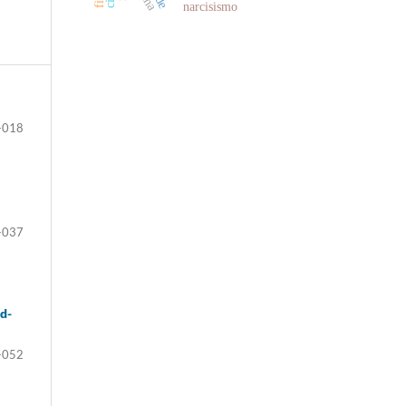
narcisismo
-018
-037
d-
-052