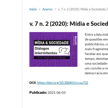
Início
/
Acervo
/
v. 7 n. 2 (2020): Mídia e Sociedade:
v. 7 n. 2 (2020): Mídia e Soci
Entre a tela m
de questões eme
publicitários,
mais fragmentad
facetas aos qu
tempo, denotam
uma sociedade c
um convite a re
democracia em 
DOI:
https://doi.org/10.30681/rccs.v7i2
Publicado:
2021-06-03