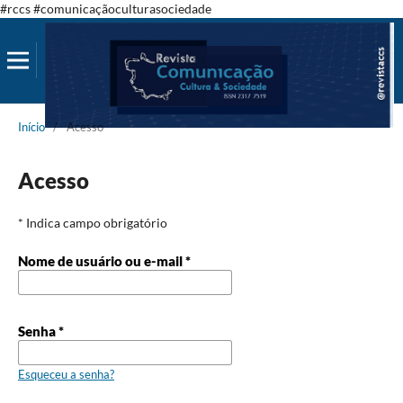
#rccs #comunicaçãoculturasociedade
Início
/
Acesso
Acesso
* Indica campo obrigatório
Nome de usuário ou e-mail
*
Senha
*
Esqueceu a senha?