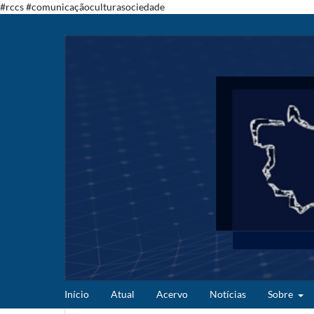
#rccs #comunicaçãoculturasociedade
Início
Atual
Acervo
Notícias
Sobre