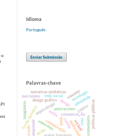
Idioma
Português
 o
Enviar Submissão
D
Palavras-chave
conceito
sociologia
narrativas midiáticas
rede social
narcisismo
identidade
design gráfico
design
políticas públicas
imaginário
arquivologia
API
caipira
fio da memória
antirracismo
mídia
comunicaÇÃo
nos
documentário
cinema
punk
cena
comunicação
entrevista
wicked
publicidade
branquitude
educação
sertão
walter banjamin