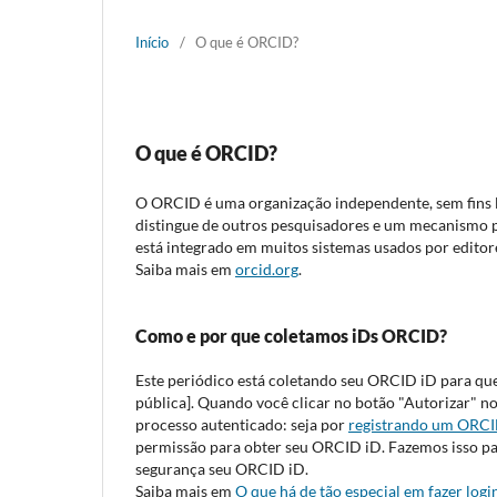
Início
/
O que é ORCID?
O que é ORCID?
O ORCID é uma organização independente, sem fins lu
distingue de outros pesquisadores e um mecanismo pa
está integrado em muitos sistemas usados por editores
Saiba mais em
orcid.org
.
Como e por que coletamos iDs ORCID?
Este periódico está coletando seu ORCID iD para que
pública]. Quando você clicar no botão "Autorizar"
processo autenticado: seja por
registrando um ORCI
permissão para obter seu ORCID iD. Fazemos isso pa
segurança seu ORCID iD.
Saiba mais em
O que há de tão especial em fazer logi