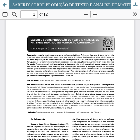
SABERES SOBRE PRODUÇÃO DE TEXTO E ANÁLISE DE MATERIAL DIDÁTICO NA FORMAÇÃO CONTINUADA