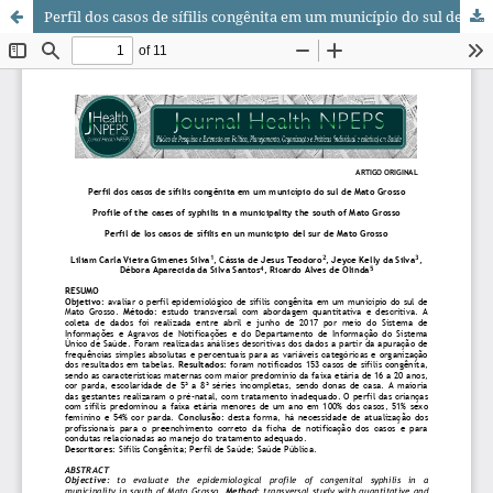
Perfil dos casos de sífilis congênita em um município do sul de Mato Grosso / Profile of the cases of syphilis in a municipality the south of Mato Grosso / Perfil de los casos de sífilis en un municipio del sur de Mato Grosso