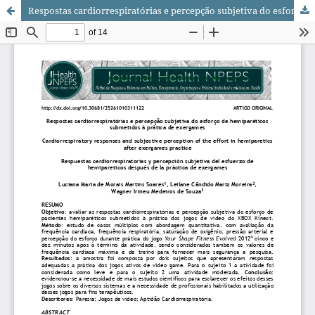
Respostas cardiorrespiratórias e percepção subjetiva do esforço de hemiparéticos submetidos à prática de exergames/ Cardiorrespiratory responses and subjective perception of the effort in hemiparetics after exergames practice/ Respuestas...