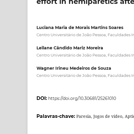
effort in hemiparetics aft
Luciana Maria de Morais Martins Soares
Centro Universitário de João Pessoa, Faculdades I
Leilane Cândido Mariz Moreira
Centro Universitário de João Pessoa, Faculdades I
Wagner Irineu Medeiros de Souza
Centro Universitário de João Pessoa, Faculdades I
DOI:
https://doi.org/10.30681/25261010
Palavras-chave:
Paresia, Jogos de vídeo, Apt