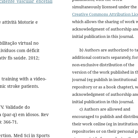
acidente_vascular_encefali
simultaneously licensed under the
Creative Commons Attribution Lic
which allows the sharing of work 
 attività Motorie e
acknowledgment of authorship an
initial publication in this journal.
ilitação virtual no
b) Authors are authorized to t
ivíduos com déficit
additional contracts separately, for
iv fís saúde. 2012;
non-exclusive distribution of the
version of the work published in t
 training with a video-
journal (eg publish in institutional
c stroke patients.
repository or as a book chapter), w
acknowledgment of authorship an
initial publication in this journal.
V. Validade do
c) Authors are allowed and
a (par-q) em idosos. Rev
encouraged to publish and distrib
: 366-71.
their work online (eg in institution
repositories or on their personal p
rtion. Med Sci in Sports