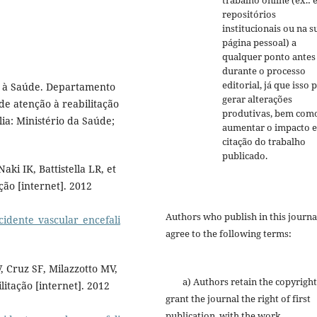
repositórios
institucionais ou na s
página pessoal) a
qualquer ponto antes
durante o processo
editorial, já que isso 
o à Saúde. Departamento
gerar alterações
de atenção à reabilitação
produtivas, bem com
ia: Ministério da Saúde;
aumentar o impacto e
citação do trabalho
publicado.
ki IK, Battistella LR, et
ção [internet]. 2012
Authors who publish in this journa
acidente_vascular_encefali
agree to the following terms:
 Cruz SF, Milazzotto MV,
a) Authors retain the copyright
litação [internet]. 2012
grant the journal the right of first
publication, with the work