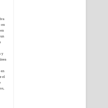
iva
o en
 en
 un
u
 y
línea
 en
e el
e
os,