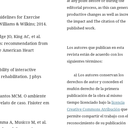
at any point before or during the
editorial process, as this can gener
productive changes as well as incr
idelines for Exercise
the impact and The citation of the
Williams & Wilkins; 2014.
published work.
ge JO, King AC, et al.
ults: recommendation from
Los autores que publican en esta
he American Heart
revista están de acuerdo con los
siguientes términos:
ility of interactive
a) Los autores conservan los
ehabilitation. J phys
derechos de autor y conceden el
muñón derecho de la primera
publicación de la obra al mismo
 Santos MCM. O ambiente
tiempo licenciado bajo la
licencia
elato de caso. Fisioter em
Creative Commons Atribución
que
permite compartir el trabajo con e
ma A, Musicco M, et al.
reconocimiento de su publicación