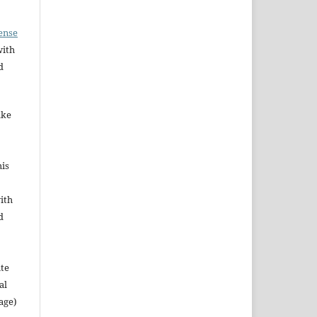
ense
with
d
ake
his
ith
d
ute
al
age)