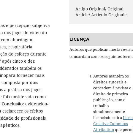
Artigo Original/ Original
Article/ Artículo Originale
rias e percepção subjetiva
a dos jogos de vídeo do
LICENÇA
os com abordagem
ca, respiratória,
Autores que publicam nesta revist
pção do esforço durante
concordam com os seguintes termo
®
após cinco e dez
nsiderados também os
einopara fornecer mais
Autores mantém os
direitos autorais e
i composta por dois
concedem à revista o
s a prática dos jogos
direito de primeira
de foi considerada como
publicação, com o
.
Conclusão
: evidenciou-
trabalho
 esclarecer os efeitos
simultaneamente
licenciado sob a
Licen
ssidade de profissionais
Creative Commons
rapêuticos.
Attribution
que permi