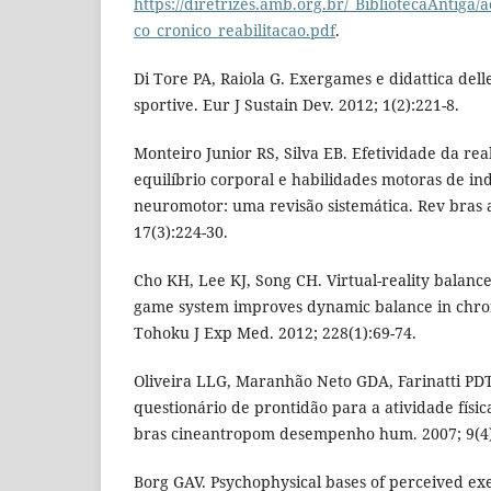
https://diretrizes.amb.org.br/_BibliotecaAntiga/
co_cronico_reabilitacao.pdf
.
Di Tore PA, Raiola G. Exergames e didattica delle
sportive. Eur J Sustain Dev. 2012; 1(2):221-8.
Monteiro Junior RS, Silva EB. Efetividade da reab
equilíbrio corporal e habilidades motoras de ind
neuromotor: uma revisão sistemática. Rev bras at
17(3):224-30.
Cho KH, Lee KJ, Song CH. Virtual-reality balance
game system improves dynamic balance in chroni
Tohoku J Exp Med. 2012; 228(1):69-74.
Oliveira LLG, Maranhão Neto GDA, Farinatti PDT
questionário de prontidão para a atividade físic
bras cineantropom desempenho hum. 2007; 9(4)
Borg GAV. Psychophysical bases of perceived exe