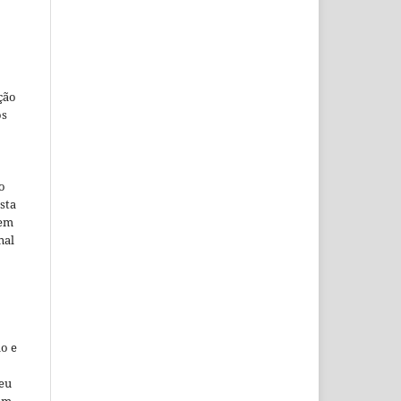
ção
os
o
sta
 em
nal
o e
seu
 em