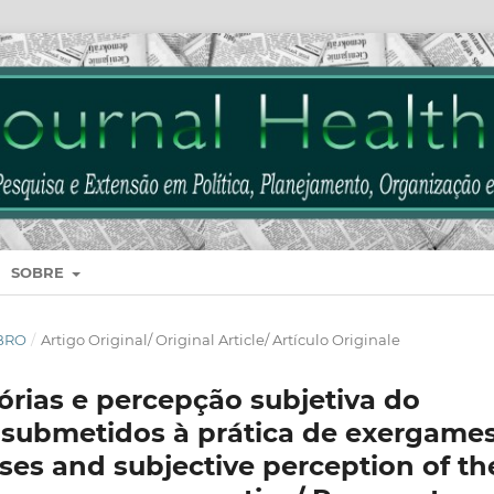
SOBRE
MBRO
/
Artigo Original/ Original Article/ Artículo Originale
órias e percepção subjetiva do
 submetidos à prática de exergames
ses and subjective perception of th