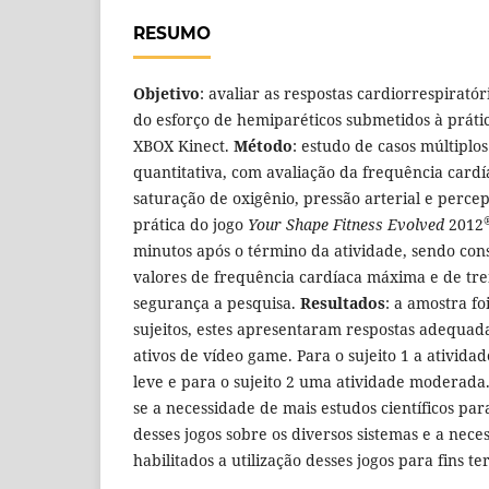
RESUMO
Objetivo
: avaliar as respostas cardiorrespirató
do esforço de hemiparéticos submetidos à prátic
XBOX Kinect.
Método
: estudo de casos múltipl
quantitativa, com avaliação da frequência cardía
saturação de oxigênio, pressão arterial e perce
prática do jogo
Your Shape Fitness Evolved
2012
minutos após o término da atividade, sendo co
valores de frequência cardíaca máxima e de tr
segurança a pesquisa.
Resultados
: a amostra fo
sujeitos, estes apresentaram respostas adequada
ativos de vídeo game. Para o sujeito 1 a ativida
leve e para o sujeito 2 uma atividade moderada
se a necessidade de mais estudos científicos para
desses jogos sobre os diversos sistemas e a nece
habilitados a utilização desses jogos para fins te