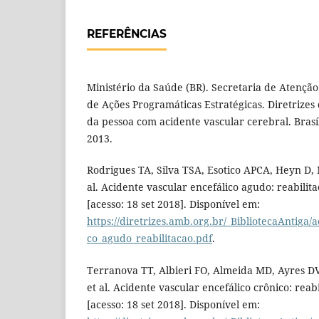
REFERÊNCIAS
Ministério da Saúde (BR). Secretaria de Atençã
de Ações Programáticas Estratégicas. Diretrizes 
da pessoa com acidente vascular cerebral. Brasíl
2013.
Rodrigues TA, Silva TSA, Esotico APCA, Heyn D, Na
al. Acidente vascular encefálico agudo: reabilita
[acesso: 18 set 2018]. Disponível em:
https://diretrizes.amb.org.br/_BibliotecaAntiga/
co_agudo_reabilitacao.pdf
.
Terranova TT, Albieri FO, Almeida MD, Ayres DV,
et al. Acidente vascular encefálico crônico: reabi
[acesso: 18 set 2018]. Disponível em: