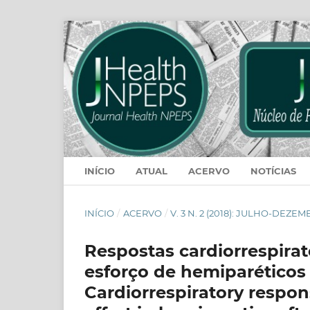
INÍCIO
ATUAL
ACERVO
NOTÍCIAS
INÍCIO
/
ACERVO
/
V. 3 N. 2 (2018): JULHO-DEZE
Respostas cardiorrespirat
esforço de hemiparéticos
Cardiorrespiratory respon