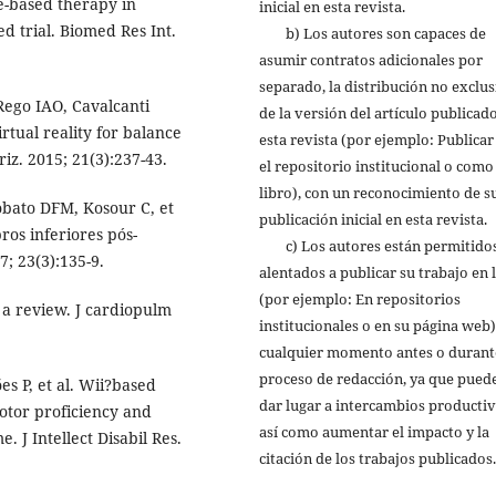
e-based therapy in
inicial en esta revista.
d trial. Biomed Res Int.
b) Los autores son capaces de
asumir contratos adicionales por
separado, la distribución no exclus
ego IAO, Cavalcanti
de la versión del artículo publicad
rtual reality for balance
esta revista (por ejemplo: Publicar
riz. 2015; 21(3):237-43.
el repositorio institucional o como
libro), con un reconocimiento de s
Lobato DFM, Kosour C, et
publicación inicial en esta revista.
os inferiores pós-
c) Los autores están permitidos
7; 23(3):135-9.
alentados a publicar su trabajo en 
(por ejemplo: En repositorios
 a review. J cardiopulm
institucionales o en su página web)
cualquier momento antes o durant
proceso de redacción, ya que pued
es P, et al. Wii?based
dar lugar a intercambios productiv
otor proficiency and
así como aumentar el impacto y la
 J Intellect Disabil Res.
citación de los trabajos publicados.