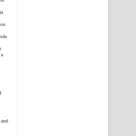
ua
 ou
pode
o
 a
l
 and