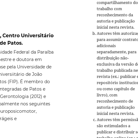
compartilhamento do
trabalho com
reconhecimento da
autoria e publicação
inicial nesta revista.
Autores têm autoriza
 Centro Universitário
para assumir contrat
de Patos.
adicionais
separadamente, para
sidade Federal da Paraíba
distribuição não-
 mestre e doutora em
exclusiva da versão d
se pela Universidade de
trabalho publicada ne
iversiitário de João
revista (ex.: publicar
tos (FIP). É membro do
repositório institucio
ou como capítulo de
ntegradas de Patos e
livro), com
 Gerontologia (2012) e
reconhecimento de
ipalmente nos seguintes
autoria e publicação
europosicomotor,
inicial nesta revista.
rágeis e
Autores têm permissã
são estimulados a
publicar e distribuir 
trabalho online (ex.: