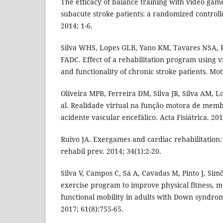
The efficacy of balance training with video gam
subacute stroke patients: a randomized controlle
2014; 1-6.
Silva WHS, Lopes GLB, Yano KM, Tavares NSA, R
FADC. Effect of a rehabilitation program using vi
and functionality of chronic stroke patients. Mot
Oliveira MPB, Ferreira DM, Silva JR, Silva AM, 
al. Realidade virtual na função motora de membr
acidente vascular encefálico. Acta Fisiátrica. 201
Ruivo JA. Exergames and cardiac rehabilitation:
rehabil prev. 2014; 34(1):2-20.
Silva V, Campos C, Sá A, Cavadas M, Pinto J, Simõ
exercise program to improve physical fitness, m
functional mobility in adults with Down syndrome.
2017; 61(8):755-65.