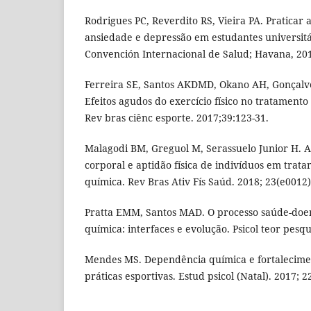
Rodrigues PC, Reverdito RS, Vieira PA. Praticar a
ansiedade e depressão em estudantes universitár
Convención Internacional de Salud; Havana, 20
Ferreira SE, Santos AKDMD, Okano AH, Gonçalve
Efeitos agudos do exercício físico no tratament
Rev bras ciênc esporte. 2017;39:123-31.
Malagodi BM, Greguol M, Serassuelo Junior H. An
corporal e aptidão física de indivíduos em tra
química. Rev Bras Ativ Fís Saúd. 2018; 23(e0012)
Pratta EMM, Santos MAD. O processo saúde-doe
química: interfaces e evolução. Psicol teor pesqu
Mendes MS. Dependência química e fortalecimen
práticas esportivas. Estud psicol (Natal). 2017; 2