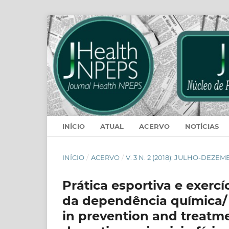
INÍCIO
ATUAL
ACERVO
NOTÍCIAS
INÍCIO
/
ACERVO
/
V. 3 N. 2 (2018): JULHO-DEZE
Prática esportiva e exerc
da dependência química/ 
in prevention and treatm