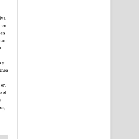
iva
o en
 en
 un
u
 y
línea
 en
e el
e
os,