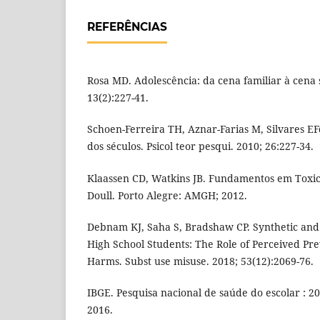
REFERÊNCIAS
Rosa MD. Adolescência: da cena familiar à cena so
13(2):227-41.
Schoen-Ferreira TH, Aznar-Farias M, Silvares E
dos séculos. Psicol teor pesqui. 2010; 26:227-34.
Klaassen CD, Watkins JB. Fundamentos em Toxico
Doull. Porto Alegre: AMGH; 2012.
Debnam KJ, Saha S, Bradshaw CP. Synthetic an
High School Students: The Role of Perceived Pre
Harms. Subst use misuse. 2018; 53(12):2069-76.
IBGE. Pesquisa nacional de saúde do escolar : 20
2016.