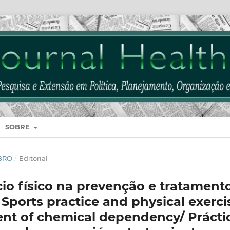
SOBRE
MBRO
/
Editorial
ício físico na prevenção e tratament
Sports practice and physical exerci
ent of chemical dependency/ Prácti