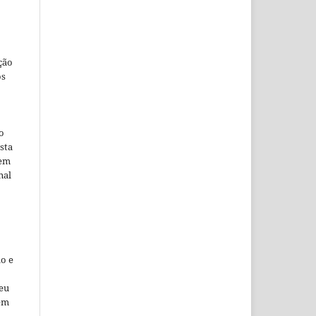
ção
os
o
sta
 em
nal
o e
seu
 em