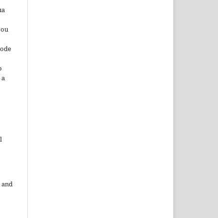
ua
 ou
pode
o
 a
l
 and