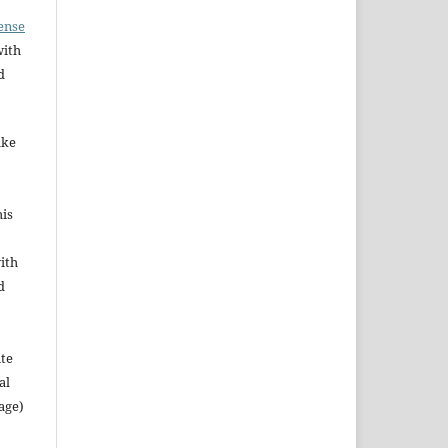
ense
with
d
ake
his
ith
d
ute
al
age)