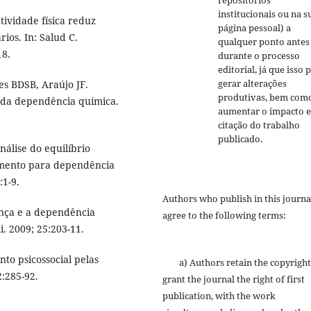
institucionais ou na s
tividade física reduz
página pessoal) a
ios. In: Salud C.
qualquer ponto antes
18.
durante o processo
editorial, já que isso 
gerar alterações
s BDSB, Araújo JF.
produtivas, bem com
o da dependência química.
aumentar o impacto e
citação do trabalho
publicado.
álise do equilíbrio
tamento para dependência
:1-9.
Authors who publish in this journa
nça e a dependência
agree to the following terms:
i. 2009; 25:203-11.
to psicossocial pelas
a) Authors retain the copyright
2:285-92.
grant the journal the right of first
publication, with the work