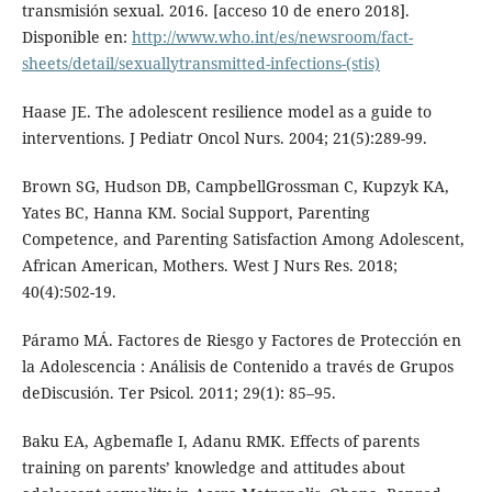
transmisión sexual. 2016. [acceso 10 de enero 2018].
Disponible en:
http://www.who.int/es/newsroom/fact-
sheets/detail/sexuallytransmitted-infections-(stis)
Haase JE. The adolescent resilience model as a guide to
interventions. J Pediatr Oncol Nurs. 2004; 21(5):289-99.
Brown SG, Hudson DB, CampbellGrossman C, Kupzyk KA,
Yates BC, Hanna KM. Social Support, Parenting
Competence, and Parenting Satisfaction Among Adolescent,
African American, Mothers. West J Nurs Res. 2018;
40(4):502-19.
Páramo MÁ. Factores de Riesgo y Factores de Protección en
la Adolescencia : Análisis de Contenido a través de Grupos
deDiscusión. Ter Psicol. 2011; 29(1): 85–95.
Baku EA, Agbemafle I, Adanu RMK. Effects of parents
training on parents’ knowledge and attitudes about