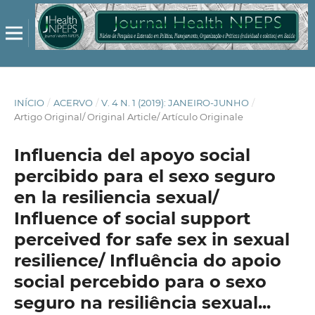
INÍCIO
/
ACERVO
/
V. 4 N. 1 (2019): JANEIRO-JUNHO
/
Artigo Original/ Original Article/ Artículo Originale
Influencia del apoyo social
percibido para el sexo seguro
en la resiliencia sexual/
Influence of social support
perceived for safe sex in sexual
resilience/ Influência do apoio
social percebido para o sexo
seguro na resiliência sexual...