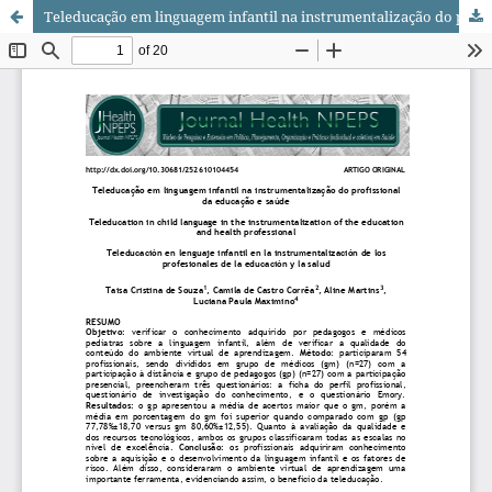
Teleducação em linguagem infantil na instrumentalização do profissional da educação e saúde/ Teleducation in child language in the instrumentalization of the education and health professional/ Teleducación en lenguaje infantil en la instrumentalización de los profesionales de la educación y la salud