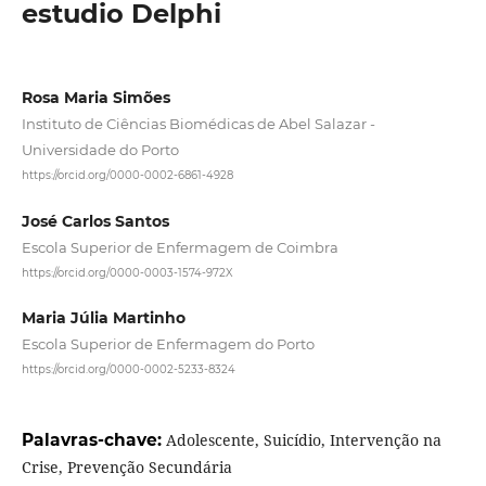
estudio Delphi
Rosa Maria Simões
Instituto de Ciências Biomédicas de Abel Salazar -
Universidade do Porto
https://orcid.org/0000-0002-6861-4928
José Carlos Santos
Escola Superior de Enfermagem de Coimbra
https://orcid.org/0000-0003-1574-972X
Maria Júlia Martinho
Escola Superior de Enfermagem do Porto
https://orcid.org/0000-0002-5233-8324
Palavras-chave:
Adolescente, Suicídio, Intervenção na
Crise, Prevenção Secundária