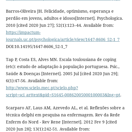
Barros-Oliveira JH. Felicidade, optimismo, esperança e
perdão em jovens, adultos e idosos[Internet]. Psychologica.
2010 [cited 2020 Jun 27]; 52(1):123–44. Available from:
https://impactum-
journals.uc.pt/psychologica/article/view/1647-8606_52-1_7
DOI:10.14195/1647-8606_52-1_7
Tap P, Costa ES, Alves MN. Escala toulousiana de coping
(etc): estudo de adaptação à população portuguesa. Psic.,
Saúde & Doenças [Internet]. 2005 Jul [cited 2020 Jun 29];
6(1):47-56. Available from:
http://www.scielo.mec.pt/scielo.php?
script=sci_arttext&pid=S1645-00862005000100003&lng=pt
.
Scarparo AF, Laus AM, Azevedo AL, et al. Reflexões sobre a
técnica delphi em pesquisa na enfermagem. Rev da Rede
Enferm do Nord - Rev Rene [Internet]. 2012 Fev 9 [cited
2020 Jun 28]; 13(1):242-51. Available from: