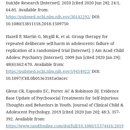
Suicide Research [Internet]. 2020 [cited 2020 Jun 28]; 24:1,
64-81. Available from:
https://pubmed.ncbi.nlm.nih.gov/30142292/
DOI:
10.1080/13811118.2018.1509750
Hazell P, Martin G, Mcgill K, et al. Group therapy for
repeated deliberate self-harm in adolescents: failure of
replication of a randomized trial [Internet]. J Am Acad Child
Adolesc Psychiatry [Internet]. 2009 Jun [cited 2020 Jan 29];
48(6):662-670. Available from:
https://pubmed.ncbi.nlm.nih.gov/19454922/
DOI:
10.1097/CHI.0b013e3181aOacec
Glenn CR, Esposito EC, Porter AC & Robinson DJ. Evidence
Base Update of Psychosocial Treatments for Self-Injurious
Thoughts and Behaviors in Youth. Journal of Clinical Child &
Adolescent Psychology. 2019 [cited 2020 Jun 20]; 48:3, 357-
392. Available from:
https://www.tandfonline.com/doi/full/10.1080/15374416.2019