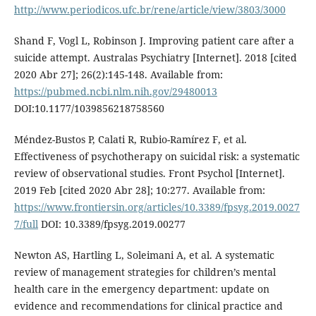
http://www.periodicos.ufc.br/rene/article/view/3803/3000
Shand F, Vogl L, Robinson J. Improving patient care after a
suicide attempt. Australas Psychiatry [Internet]. 2018 [cited
2020 Abr 27]; 26(2):145-148. Available from:
https://pubmed.ncbi.nlm.nih.gov/29480013
DOI:10.1177/1039856218758560
Méndez-Bustos P, Calati R, Rubio-Ramírez F, et al.
Effectiveness of psychotherapy on suicidal risk: a systematic
review of observational studies. Front Psychol [Internet].
2019 Feb [cited 2020 Abr 28]; 10:277. Available from:
https://www.frontiersin.org/articles/10.3389/fpsyg.2019.0027
7/full
DOI: 10.3389/fpsyg.2019.00277
Newton AS, Hartling L, Soleimani A, et al. A systematic
review of management strategies for children’s mental
health care in the emergency department: update on
evidence and recommendations for clinical practice and