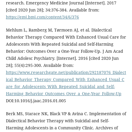
research. Emergency Medicine Journal [Internet]. 2017
[cited 2020 Jun 28]; 34:376-384. Available from:
https://emj.bmj.com/content/34/6/376
Mehlum L, Ramberg M, Tørmoen AJ, et al. Dialectical
Behavior Therapy Compared With Enhanced Usual Care for
Adolescents With Repeated Suicidal and Self-Harming
Behavior: Outcomes Over a One-Year Follow-Up. J Am Acad
Child Adolesc Psychiatry. [Internet]. 2016 [cited 2020 Jun
28]; 55(4):295-300. Available from:
https://www.researchgate.net/publication/292187076_Dialect
ical_Behavior_Therapy_Compared_With_Enhanced_Usual_C
are_for_Adolescents_With_Repeated_Suicidal_and_Self-
Harming_Behavior_Outcomes_Over_a_One-Year_Follow-Up
DOI:10.1016/j.jaac.2016.01.005
Berk MS, Starace NK, Black VP & Avina C. Implementation of
Dialectical Behavior Therapy with Suicidal and Self-
Harming Adolescents in a Community Clinic. Archives of