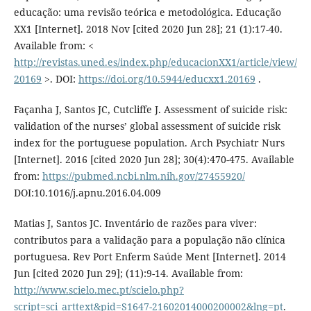
educação: uma revisão teórica e metodológica. Educação
XX1 [Internet]. 2018 Nov [cited 2020 Jun 28]; 21 (1):17-40.
Available from: <
http://revistas.uned.es/index.php/educacionXX1/article/view/
20169
>. DOI:
https://doi.org/10.5944/educxx1.20169
.
Façanha J, Santos JC, Cutcliffe J. Assessment of suicide risk:
validation of the nurses’ global assessment of suicide risk
index for the portuguese population. Arch Psychiatr Nurs
[Internet]. 2016 [cited 2020 Jun 28]; 30(4):470-475. Available
from:
https://pubmed.ncbi.nlm.nih.gov/27455920/
DOI:10.1016/j.apnu.2016.04.009
Matias J, Santos JC. Inventário de razões para viver:
contributos para a validação para a população não clínica
portuguesa. Rev Port Enferm Saúde Ment [Internet]. 2014
Jun [cited 2020 Jun 29]; (11):9-14. Available from:
http://www.scielo.mec.pt/scielo.php?
script=sci_arttext&pid=S1647-21602014000200002&lng=pt
.