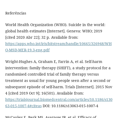
Referências
World Health Organization (WHO). Suicide in the world:
global health estimates [Internet]. Geneva: WHO; 2019
[cited 2020 Abr 22]; 32 p. Available from:
https://apps.who.int/iris/bitstream/handle/10665/326948/WH
O-MSD-MER-19.3-eng.pdf
Wright-Hughes A, Graham E, Farrin A, et al. Self-harm
intervention: family therapy (SHIFT), a study protocol for a
randomised controlled trial of family therapy versus
treatment as usual for young people seen after a second or
subsequent episode of self-harm. Trials [Internet]. 2015 Nov
4 [cited 2019 Oct 9]; 16(501). Available from:
https://trialsjournal.biomedcentral.com/articles/10.1186/s130
63-015-1007-4#citeas
DOI: 10.1186/s13063-015-1007-4
McCauley E, Berk MS, Asarnow JR, et al. Efficacy of