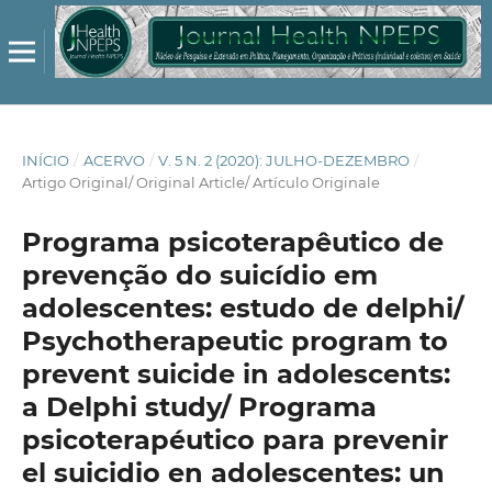
INÍCIO
/
ACERVO
/
V. 5 N. 2 (2020): JULHO-DEZEMBRO
/
Artigo Original/ Original Article/ Artículo Originale
Programa psicoterapêutico de
prevenção do suicídio em
adolescentes: estudo de delphi/
Psychotherapeutic program to
prevent suicide in adolescents:
a Delphi study/ Programa
psicoterapéutico para prevenir
el suicidio en adolescentes: un