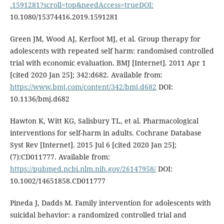
.1591281?scroll=top&needAccess=trueDOI:
10.1080/15374416.2019.1591281
Green JM, Wood AJ, Kerfoot MJ, et al. Group therapy for
adolescents with repeated self harm: randomised controlled
trial with economic evaluation. BMJ [Internet]. 2011 Apr 1
[cited 2020 Jan 25]; 342:d682. Available from:
https://www.bmj.com/content/342/bmj.d682
DOI:
10.1136/bmj.d682
Hawton K, Witt KG, Salisbury TL, et al. Pharmacological
interventions for self-harm in adults. Cochrane Database
Syst Rev [Internet]. 2015 Jul 6 [cited 2020 Jan 25];
(7):CD011777. Available from:
https://pubmed.ncbi.nlm.nih.gov/26147958/
DOI:
10.1002/14651858.CD011777
Pineda J, Dadds M. Family intervention for adolescents with
suicidal behavior: a randomized controlled trial and