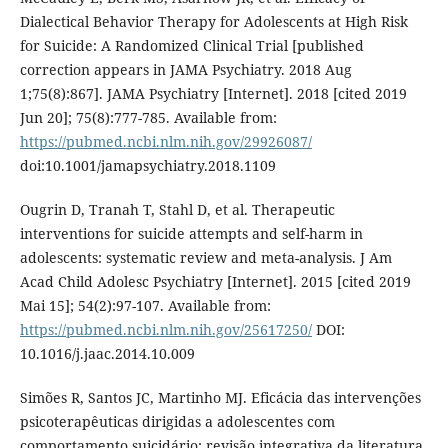
Dialectical Behavior Therapy for Adolescents at High Risk
for Suicide: A Randomized Clinical Trial [published
correction appears in JAMA Psychiatry. 2018 Aug
1;75(8):867]. JAMA Psychiatry [Internet]. 2018 [cited 2019
Jun 20]; 75(8):777-785. Available from:
https://pubmed.ncbi.nlm.nih.gov/29926087/
doi:10.1001/jamapsychiatry.2018.1109
Ougrin D, Tranah T, Stahl D, et al. Therapeutic
interventions for suicide attempts and self-harm in
adolescents: systematic review and meta-analysis. J Am
Acad Child Adolesc Psychiatry [Internet]. 2015 [cited 2019
Mai 15]; 54(2):97-107. Available from:
https://pubmed.ncbi.nlm.nih.gov/25617250/
DOI:
10.1016/j.jaac.2014.10.009
Simões R, Santos JC, Martinho MJ. Eficácia das intervenções
psicoterapêuticas dirigidas a adolescentes com
comportamento suicidário: revisão integrativa da literatura.