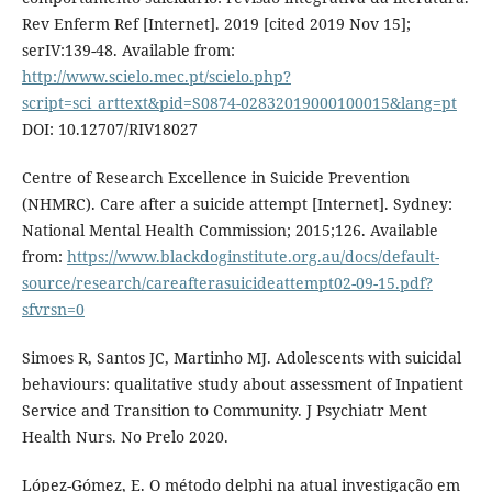
Rev Enferm Ref [Internet]. 2019 [cited 2019 Nov 15];
serIV:139-48. Available from:
http://www.scielo.mec.pt/scielo.php?
script=sci_arttext&pid=S0874-02832019000100015&lang=pt
DOI: 10.12707/RIV18027
Centre of Research Excellence in Suicide Prevention
(NHMRC). Care after a suicide attempt [Internet]. Sydney:
National Mental Health Commission; 2015;126. Available
from:
https://www.blackdoginstitute.org.au/docs/default-
source/research/careafterasuicideattempt02-09-15.pdf?
sfvrsn=0
Simoes R, Santos JC, Martinho MJ. Adolescents with suicidal
behaviours: qualitative study about assessment of Inpatient
Service and Transition to Community. J Psychiatr Ment
Health Nurs. No Prelo 2020.
López-Gómez, E. O método delphi na atual investigação em