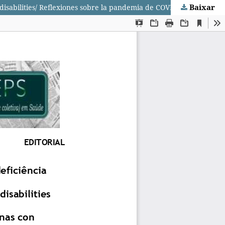
Baixar
Reflexões sobre a pandemia da COVID-19 e pessoas com deficiência/ Reflections on the pandemic of COVID-19 and people with disabilities/ Reflexiones sobre la pandemia de COVID-19 y las personas con discapacidad