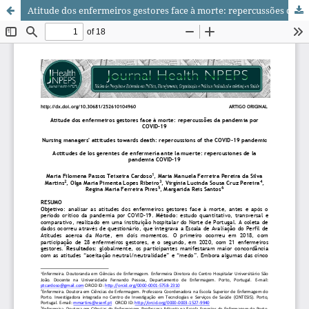
Atitude dos enfermeiros gestores face à morte: repercussões da pandemia por COVID-19/ Nursing managers' attitudes towards death: repercussions of the COVID-19 pandemic/ Actitudes de los gerentes de enfermería ante la muerte: repercusiones de la pandemia COVID-19