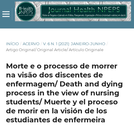
INÍCIO
/
ACERVO
/
V. 6 N. 1 (2021): JANEIRO-JUNHO
/
Artigo Original/ Original Article/ Artículo Originale
Morte e o processo de morrer
na visão dos discentes de
enfermagem/ Death and dying
process in the view of nursing
students/ Muerte y el proceso
de morir en la visión de los
estudiantes de enfermeira