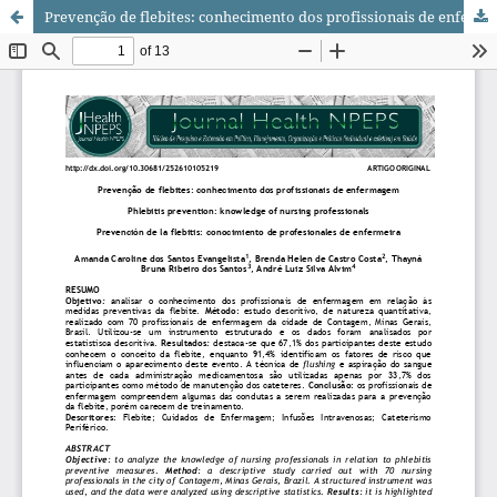
Prevenção de flebites: conhecimento dos profissionais de enfermagem/ Phlebitis prevention: knowledge of nursing professionals/ Prevención de la flebitis: conocimiento de profesionales de enfermeira