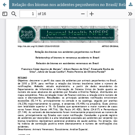
Relação dos biomas nos acidentes peçonhentos no Brasil/ Relationship of biomes in venomous accidents in Brazil/ Relación de biomas en accidentes venenosos en Brasil